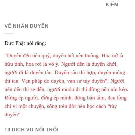
KIẾM
VỀ NHÂN DUYÊN
Đức Phật nói rằng:
“Duyên đến nên quý, duyên hết nên buông. Hoa nở là
hữu tình, hoa rơi là vô ý. Người đến là duyên khởi,
người đi là duyên tàn. Duyên sâu thì hợp, duyên mỏng
thì tan. Vạn pháp do duyên, vạn sự tùy duyên”. Người
nên đến thì sẽ đến, người muốn đi thì đừng nên níu kéo.
Đừng ép người, đừng ép mình, đừng bận tâm, đau lòng
chỉ vì một chuyện, sống trên đời nên học cách “tùy
duyên”.
10 DỊCH VỤ NỔI TRỘI