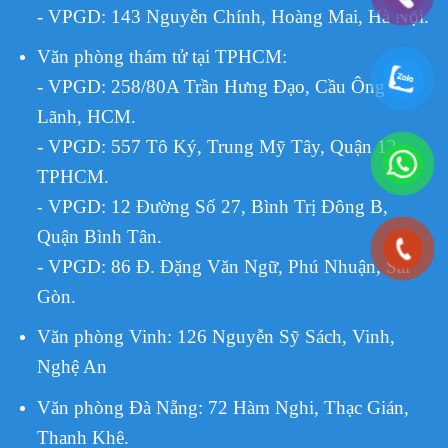
- VPGD: 143 Nguyễn Chính, Hoàng Mai, Hà Nội.
Văn phòng thám tử tại TPHCM
:
- VPGD: 258/80A Trần Hưng Đạo, Cầu Ông
Lãnh, HCM.
- VPGD: 557 Tô Ký, Trung Mỹ Tây, Quận 12,
TPHCM.
VPGD:
12 Đường Số 27, Bình Trị Đông B,
-
Quận Bình Tân.
- VPGD: 86 Đ. Đặng Văn Ngữ, Phú Nhuận, Sài
Gòn.
Văn phòng Vinh: 126 Nguyễn Sỹ Sách, Vinh,
Nghệ An
Văn phòng Đà Nẵng: 72 Hàm Nghi, Thạc Gián,
Thanh Khê.