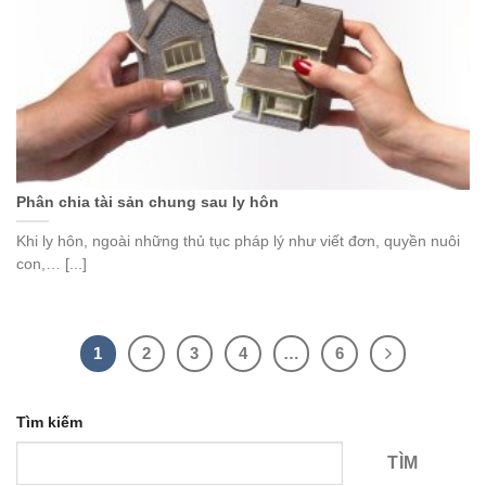
Phân chia tài sản chung sau ly hôn
Khi ly hôn, ngoài những thủ tục pháp lý như viết đơn, quyền nuôi
con,… [...]
1
2
3
4
…
6
Tìm kiếm
TÌM