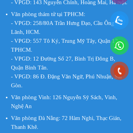
- VPGD: 143 Nguyễn Chính, Hoàng Mai, Hà Nội.
Văn phòng thám tử tại TPHCM
:
- VPGD: 258/80A Trần Hưng Đạo, Cầu Ông
Lãnh, HCM.
- VPGD: 557 Tô Ký, Trung Mỹ Tây, Quận 12,
TPHCM.
VPGD:
12 Đường Số 27, Bình Trị Đông B,
-
Quận Bình Tân.
- VPGD: 86 Đ. Đặng Văn Ngữ, Phú Nhuận, Sài
Gòn.
Văn phòng Vinh: 126 Nguyễn Sỹ Sách, Vinh,
Nghệ An
Văn phòng Đà Nẵng: 72 Hàm Nghi, Thạc Gián,
Thanh Khê.