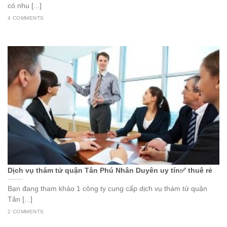
có nhu [...]
4 COMMENTS
Dịch vụ thám tử quận Tân Phú Nhân Duyên uy tín✅ thuê rẻ
Bạn đang tham khảo 1 công ty cung cấp dịch vụ thám tử quận
Tân [...]
2 COMMENTS