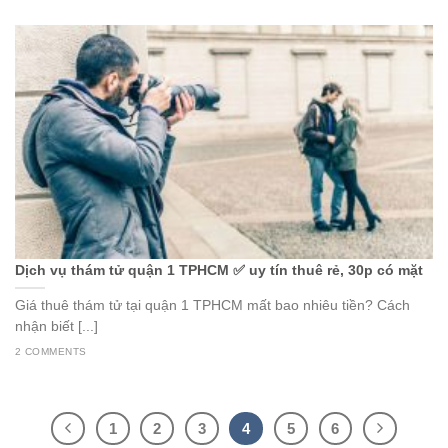
Dịch vụ thám tử quận 1 TPHCM ✅ uy tín thuê rẻ, 30p có mặt
Giá thuê thám tử tại quận 1 TPHCM mất bao nhiêu tiền? Cách
nhận biết [...]
2 COMMENTS
1
2
3
4
5
6