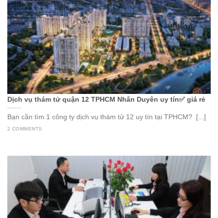
Dịch vụ thám tử quận 12 TPHCM Nhân Duyên uy tín✅ giá rẻ
Bạn cần tìm 1 công ty dịch vụ thám tử 12 uy tín tại TPHCM? [...]
2 COMMENTS