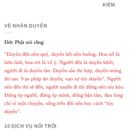
KIẾM
VỀ NHÂN DUYÊN
Đức Phật nói rằng:
“Duyên đến nên quý, duyên hết nên buông. Hoa nở là
hữu tình, hoa rơi là vô ý. Người đến là duyên khởi,
người đi là duyên tàn. Duyên sâu thì hợp, duyên mỏng
thì tan. Vạn pháp do duyên, vạn sự tùy duyên”. Người
nên đến thì sẽ đến, người muốn đi thì đừng nên níu kéo.
Đừng ép người, đừng ép mình, đừng bận tâm, đau lòng
chỉ vì một chuyện, sống trên đời nên học cách “tùy
duyên”.
10 DỊCH VỤ NỔI TRỘI