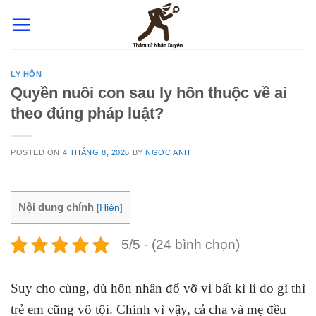
Skip
to
content
LY HÔN
Quyền nuôi con sau ly hôn thuộc về ai
theo đúng pháp luật?
POSTED ON
4 THÁNG 8, 2026
BY
NGOC ANH
Nội dung chính
[
Hiện
]
5/5 - (24 bình chọn)
Suy cho cùng, dù hôn nhân đổ vỡ vì bất kì lí do gì thì
trẻ em cũng vô tội. Chính vì vậy, cả cha và mẹ đều