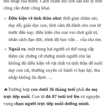
thu nhập của mình. Cách chăm sóc con sau khi ly hôn
cũng cần được công khai.
Điều kiện về tinh thần như:
thời gian chăm sóc,
dạy dỗ; giáo dục con, tình cảm đã dành cho con từ
trước đến nay; điều kiện cho con vui chơi giải trí,
nhân cách đạo đức, trình độ học vấn… của cha mẹ.
Ngoài ra
, một trong hai người có thể cung cấp
thêm các chứng cứ chứng minh người còn lại
không đủ điều kiện về vật chất và tinh thần để nuôi
dạy con cái, thường xuyên có hành vi bạo lực, thu
nhập không ổn định ….
🔥Trường hợp
con dưới 36 tháng tuổi
phải
do mẹ
trực tiếp nuôi
. Con từ
đủ 07 tuổi trở lên
có nguyện
vọng
chọn người trực tiếp nuôi dưỡng mình
.