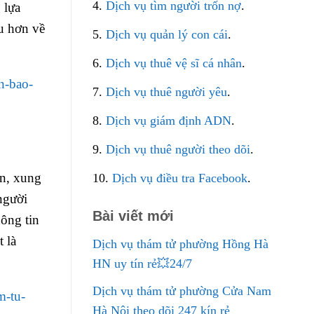
4.
Dịch vụ tìm người trốn nợ
.
 lựa
u hơn về
5.
Dịch vụ quản lý con cái
.
6.
Dịch vụ thuê vệ sĩ cá nhân
.
n-bao-
7.
Dịch vụ thuê người yêu
.
8.
Dịch vụ giám định ADN
.
9.
Dịch vụ thuê người theo dõi
.
ẫn, xung
10.
Dịch vụ điều tra Facebook
.
người
Bài viết mới
hông tin
 là
Dịch vụ thám tử phường Hồng Hà
HN uy tín rẻ💥24/7
Dịch vụ thám tử phường Cửa Nam
m-tu-
Hà Nội theo dõi 247 kín rẻ