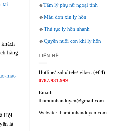
-tai-
Tâm lý phụ nữ ngoại tình
🔥
🔥
Mẫu đơn xin ly hôn
🔥
Thủ tục ly hôn nhanh
🔥
Quyền nuôi con khi ly hôn
u khách
ách hàng
LIÊN HỆ
Hotline/ zalo/ tele/ viber: (+84)
ao-mat-
0787.931.999
Email:
thamtunhanduyen@gmail.com
Website: thamtunhanduyen.com
Xã Hội
yên là