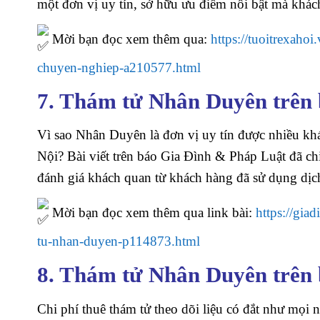
một đơn vị uy tín, sở hữu ưu điểm nổi bật mà khác
Mời bạn đọc xem thêm qua:
https://tuoitrexaho
chuyen-nghiep-a210577.html
7. Thám tử Nhân Duyên trên
Vì sao Nhân Duyên là đơn vị uy tín được nhiều khá
Nội? Bài viết trên báo Gia Đình & Pháp Luật đã c
đánh giá khách quan từ khách hàng đã sử dụng dịch
Mời bạn đọc xem thêm qua link bài:
https://gia
tu-nhan-duyen-p114873.html
8. Thám tử Nhân Duyên trên
Chi phí thuê thám tử theo dõi liệu có đắt như mọi