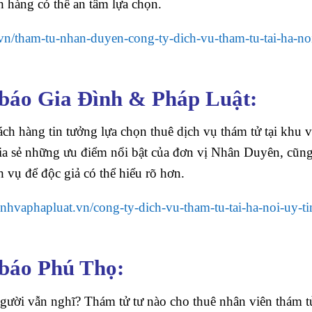
h hàng có thể an tâm lựa chọn.
i.vn/tham-tu-nhan-duyen-cong-ty-dich-vu-tham-tu-tai-ha-no
 báo Gia Đình & Pháp Luật:
ch hàng tin tưởng lựa chọn thuê dịch vụ thám tử tại khu 
hia sẻ những ưu điểm nổi bật của đơn vị Nhân Duyên, cũn
 vụ để độc giả có thể hiểu rõ hơn.
dinhvaphapluat.vn/cong-ty-dich-vu-tham-tu-tai-ha-noi-uy-t
 báo Phú Thọ:
 người vẫn nghĩ? Thám tử tư nào cho thuê nhân viên thám t