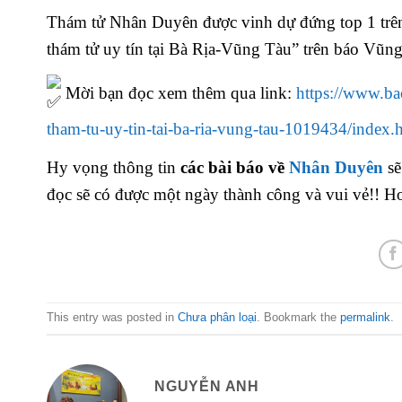
Thám tử Nhân Duyên được vinh dự đứng top 1 trên 1
thám tử uy tín tại Bà Rịa-Vũng Tàu” trên báo Vũn
Mời bạn đọc xem thêm qua link:
https://www.ba
tham-tu-uy-tin-tai-ba-ria-vung-tau-1019434/index.
Hy vọng thông tin
các bài báo về
Nhân Duyên
sẽ
đọc sẽ có được một ngày thành công và vui vẻ!! Ho
This entry was posted in
Chưa phân loại
. Bookmark the
permalink
.
NGUYỄN ANH