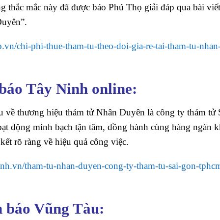
ng thắc mắc này đã được báo Phú Thọ giải đáp qua bài viế
Duyên”.
o.vn/chi-phi-thue-tham-tu-theo-doi-gia-re-tai-tham-tu-nha
báo Tây Ninh online:
ệu về thương hiệu thám tử Nhân Duyên là công ty thám tử
hoạt động minh bạch tận tâm, đồng hành cùng hàng ngàn 
kết rõ ràng về hiệu quả công việc.
ninh.vn/tham-tu-nhan-duyen-cong-ty-tham-tu-sai-gon-tphcm
n báo Vũng Tàu: