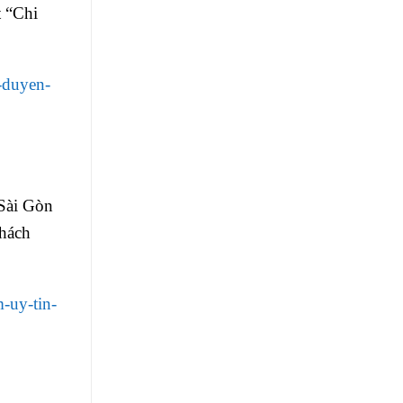
t “Chi
n-duyen-
 Sài Gòn
khách
-uy-tin-