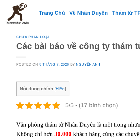
Skip
to
Trang Chủ
Về Nhân Duyên
Thám tử 
content
CHƯA PHÂN LOẠI
Các bài báo về công ty thám 
POSTED ON
8 THÁNG 7, 2026
BY
NGUYỄN ANH
Nội dung chính
[
Hiện
]
5/5 - (17 bình chọn)
Văn phòng thám tử Nhân Duyên là một trong những
Không chỉ hơn
30.000
khách hàng cùng các chuyên