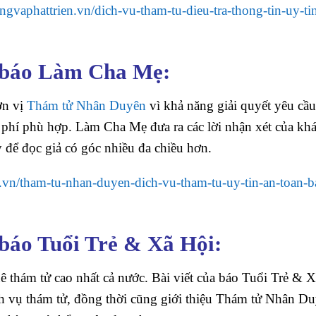
ongvaphattrien.vn/dich-vu-tham-tu-dieu-tra-thong-tin-uy-tin
 báo Làm Cha Mẹ:
ơn vị
Thám tử Nhân Duyên
vì khả năng giải quyết yêu cầ
i phí phù hợp. Làm Cha Mẹ đưa ra các lời nhận xét của kh
 để đọc giả có góc nhiều đa chiều hơn.
.vn/tham-tu-nhan-duyen-dich-vu-tham-tu-uy-tin-an-toan-b
báo Tuổi Trẻ & Xã Hội:
 thám tử cao nhất cả nước. Bài viết của báo Tuổi Trẻ & 
h vụ thám tử, đồng thời cũng giới thiệu Thám tử Nhân Du