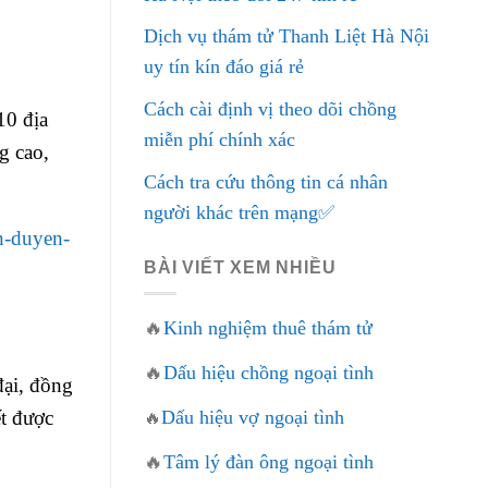
Dịch vụ thám tử Thanh Liệt Hà Nội
uy tín kín đáo giá rẻ
Cách cài định vị theo dõi chồng
10 địa
miễn phí chính xác
g cao,
Cách tra cứu thông tin cá nhân
người khác trên mạng✅
n-duyen-
BÀI VIẾT XEM NHIỀU
🔥
Kinh nghiệm thuê thám tử
🔥
Dấu hiệu chồng ngoại tình
đại, đồng
ết được
Dấu hiệu vợ ngoại tình
🔥
🔥
Tâm lý đàn ông ngoại tình