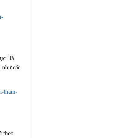
i-
vực Hà
g như các
in-tham-
ử theo