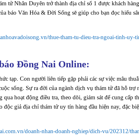
hám tử Nhân Duyên trở thành địa chỉ số 1 được khách hàng
t của báo Văn Hóa & Đời Sống sẽ giúp cho bạn đọc hiểu sâ
/vanhoavadoisong.vn/thue-tham-tu-dieu-tra-ngoai-tinh-uy-ti
báo Đồng Nai Online:
hức tạp. Con người liên tiếp gặp phải các sự việc mâu thu
cuộc sống. Sự ra đời của ngành dịch vụ thám tử đã hỗ trợ 
g qua hoạt động điều tra, theo dõi, giám sát để cung cấp t
độc giả địa chỉ thám tử uy tín hàng đầu hiện nay, đặc biệt
nai.com.vn/doanh-nhan-doanh-nghiep/dich-vu/202312/tha