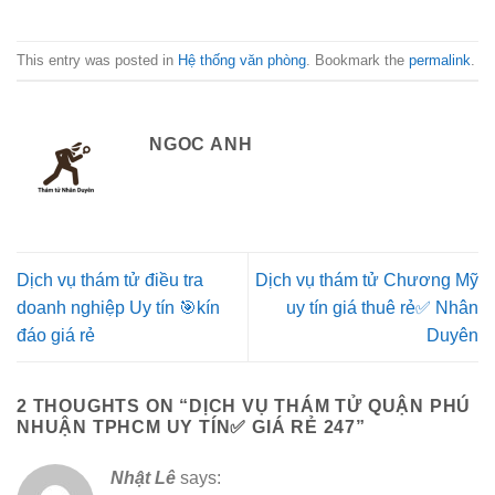
This entry was posted in
Hệ thống văn phòng
. Bookmark the
permalink
.
NGOC ANH
Dịch vụ thám tử điều tra
Dịch vụ thám tử Chương Mỹ
doanh nghiệp Uy tín 🎯kín
uy tín giá thuê rẻ✅ Nhân
đáo giá rẻ
Duyên
2 THOUGHTS ON “
DỊCH VỤ THÁM TỬ QUẬN PHÚ
NHUẬN TPHCM UY TÍN✅ GIÁ RẺ 247
”
Nhật Lê
says: