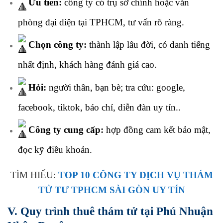
Ưu tiên:
công ty có trụ sở chính hoặc văn
phòng đại diện tại TPHCM, tư vấn rõ ràng.
Chọn công ty:
thành lập lâu đời, có danh tiếng
nhất định, khách hàng đánh giá cao.
Hỏi:
người thân, bạn bè; tra cứu: google,
facebook, tiktok, báo chí, diễn đàn uy tín..
Công ty cung cấp:
hợp đồng cam kết bảo mật,
đọc kỹ điều khoản.
TÌM HIỂU:
TOP 10 CÔNG TY DỊCH VỤ THÁM
TỬ TƯ TPHCM SÀI GÒN UY TÍN
V. Quy trình thuê thám tử tại Phú Nhuận