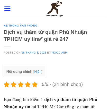
Skip
to
content
HỆ THỐNG VĂN PHÒNG
Dịch vụ thám tử quận Phú Nhuận
TPHCM uy tín✅ giá rẻ 247
POSTED ON
28 THÁNG 6, 2026
BY
NGOC ANH
Nội dung chính
[
Hiện
]
5/5 - (24 bình chọn)
Bạn đang tìm kiếm 1
dịch vụ thám tử quận Phú
Nhuận uy tín
tại TPHCM? Các công ty thám tử