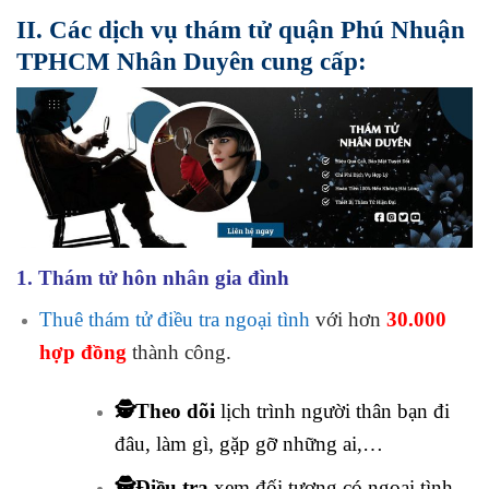
II. Các dịch vụ thám tử quận Phú Nhuận
TPHCM Nhân Duyên cung cấp:
1. Thám tử hôn nhân gia đình
Thuê thám tử điều tra ngoại tình
với hơn
30.000
hợp đồng
thành công.
🕵️Theo dõi
lịch trình người thân bạn đi
đâu, làm gì, gặp gỡ những ai,…
🕵️Điều tra
xem đối tượng có ngoại tình