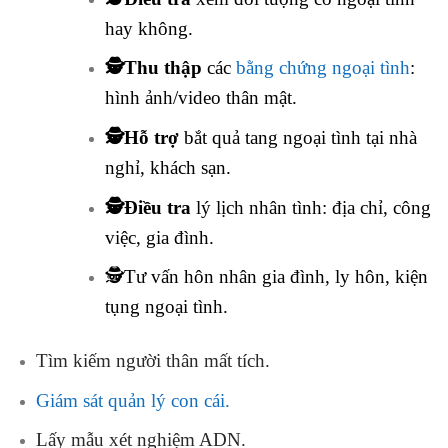
hay không.
🕵️Thu thập
các
bằng chứng ngoại tình
:
hình ảnh/video thân mật.
🕵️Hỗ trợ
bắt quả tang ngoại tình tại nhà
nghỉ, khách sạn.
🕵️Điều tra
lý lịch nhân tình: địa chỉ, công
việc, gia đình.
🕵️Tư vấn hôn nhân gia đình, ly hôn, kiện
tụng ngoại tình.
Tìm kiếm người thân mất tích.
Giám sát quản lý con cái.
Lấy mẫu xét nghiệm ADN.