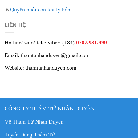
🔥
Quyền nuôi con khi ly hôn
LIÊN HỆ
Hotline/ zalo/ tele/ viber: (+84)
0787.931.999
Email: thamtunhanduyen@gmail.com
Website: thamtunhanduyen.com
CÔNG TY THÁM TỬ NHÂN DUYÊN
Về Thám Tử Nhân Duyên
Tuyển Dụng Thám Tử