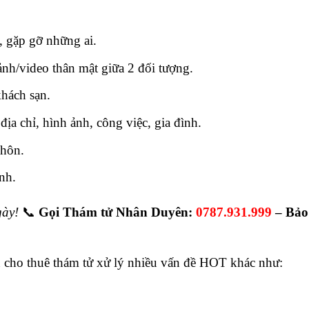
ì, gặp gỡ những ai.
ảnh/video thân mật giữa 2 đối tượng.
khách sạn.
 địa chỉ, hình ảnh, công việc, gia đình.
 hôn.
nh.
gày!
📞
Gọi Thám tử Nhân Duyên:
0787.931.999
– Bảo
n cho thuê thám tử xử lý nhiều vấn đề HOT khác như: