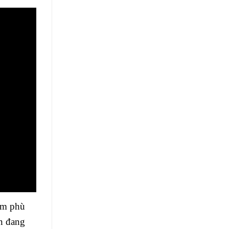
iếm phù
ện đang