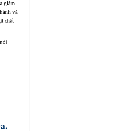
ra giám
thành và
t chất
nói
a.