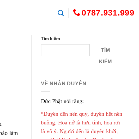
0787.931.999
Tìm kiếm
TÌM
KIẾM
VỀ NHÂN DUYÊN
Đức Phật nói rằng:
“Duyên đến nên quý, duyên hết nên
buông. Hoa nở là hữu tình, hoa rơi
m
là vô ý. Người đến là duyên khởi,
bảo làm