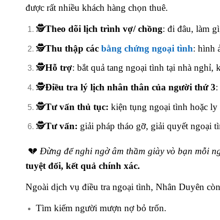
được rất nhiều khách hàng chọn thuê.
🕵️
Theo dõi lịch trình vợ/ chồng
: đi đâu, làm g
🕵️
Thu thập các
bằng chứng ngoại tình
: hình 
🕵️
Hỗ trợ
: bắt quả tang ngoại tình tại nhà nghỉ, 
🕵️
Điều tra lý lịch nhân thân của người thứ 3
:
🕵️
Tư vấn thủ tục:
kiện tụng ngoại tình hoặc ly
🕵️
Tư vấn:
giải pháp tháo gỡ, giải quyết ngoại tì
💔
Đừng để nghi ngờ âm thầm giày vò bạn mỗi n
tuyệt đối, kết quả chính xác.
Ngoài dịch vụ điều tra ngoại tình, Nhân Duyên cò
Tìm kiếm người mượn nợ bỏ trốn.