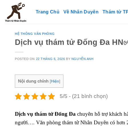
Skip
to
Trang Chủ
Về Nhân Duyên
Thám tử 
content
HỆ THỐNG VĂN PHÒNG
Dịch vụ thám tử Đống Đa HN✅ 
POSTED ON
22 THÁNG 6, 2026
BY
NGUYỄN ANH
Nội dung chính
[
Hiện
]
5/5 - (21 bình chọn)
Dịch vụ thám tử Đống Đa
chuyên hỗ trợ khách hàn
người…. Văn phòng thám tử Nhân Duyên có hơn 20