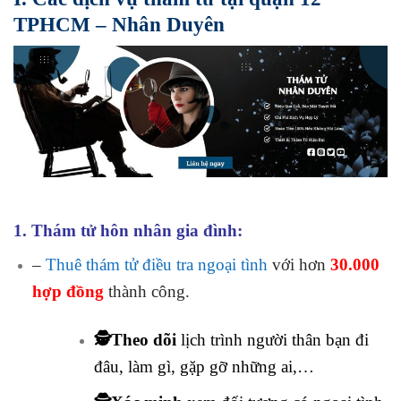
TPHCM – Nhân Duyên
1. Thám tử hôn nhân gia đình:
–
Thuê thám tử điều tra ngoại tình
với hơn
30.000
hợp đồng
thành công.
🕵️Theo dõi
lịch trình người thân bạn đi
đâu, làm gì, gặp gỡ những ai,…