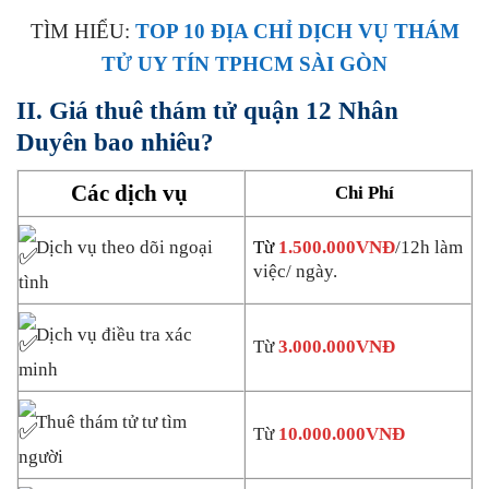
TÌM HIỂU:
TOP 10 ĐỊA CHỈ DỊCH VỤ THÁM
TỬ UY TÍN TPHCM SÀI GÒN
II. Giá thuê thám tử quận 12 Nhân
Duyên bao nhiêu?
Các dịch vụ
Chi Phí
Dịch vụ theo dõi ngoại
Từ
1.500.000VNĐ
/12h làm
việc/ ngày.
tình
Dịch vụ điều tra xác
Từ
3.000.000VNĐ
minh
Thuê thám tử tư tìm
Từ
10.000.000VNĐ
người