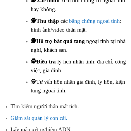
🕵️Xác minh
xem đối tượng có ngoại tình
hay không.
🕵️Thu thập
các
bằng chứng ngoại tình
:
hình ảnh/video thân mật.
🕵️Hỗ trợ bắt quả tang
ngoại tình tại nhà
nghỉ, khách sạn.
🕵️Điều tra
lý lịch nhân tình: địa chỉ, công
việc, gia đình.
🕵️Tư vấn hôn nhân gia đình, ly hôn, kiện
tụng ngoại tình.
Tìm kiếm người thân mất tích.
Giám sát quản lý con cái.
Lấy mẫu xét nghiệm ADN.