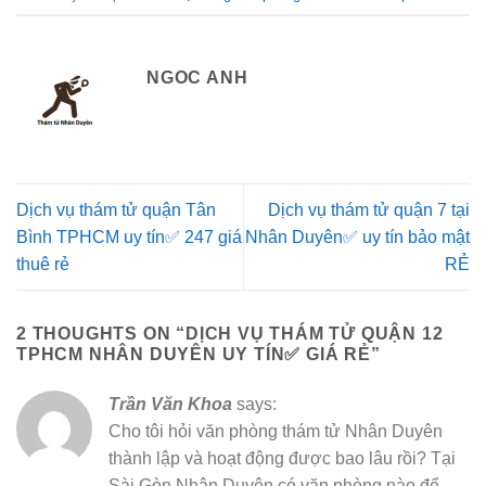
NGOC ANH
Dịch vụ thám tử quận Tân
Dịch vụ thám tử quận 7 tại
Bình TPHCM uy tín✅ 247 giá
Nhân Duyên✅ uy tín bảo mật
thuê rẻ
RẺ
2 THOUGHTS ON “
DỊCH VỤ THÁM TỬ QUẬN 12
TPHCM NHÂN DUYÊN UY TÍN✅ GIÁ RẺ
”
Trần Văn Khoa
says:
Cho tôi hỏi văn phòng thám tử Nhân Duyên
thành lập và hoạt động được bao lâu rồi? Tại
Sài Gòn Nhân Duyên có văn phòng nào để