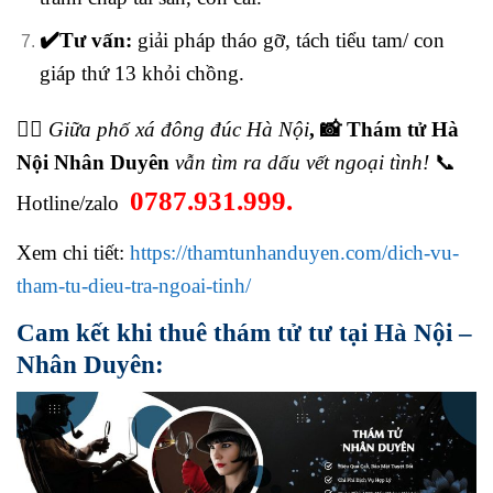
✔️Tư vấn:
giải pháp tháo gỡ, tách tiểu tam/ con
giáp thứ 13 khỏi chồng.
🕵️‍♂️
Giữa phố xá đông đúc Hà Nội
, 📸 Thám tử Hà
Nội Nhân Duyên
vẫn tìm ra dấu vết ngoại tình!
📞
0787.931.999.
Hotline/zalo
Xem chi tiết:
https://thamtunhanduyen.com/dich-vu-
tham-tu-dieu-tra-ngoai-tinh/
Cam kết khi thuê thám tử tư tại Hà Nội –
Nhân Duyên: