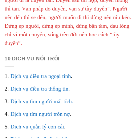
người đi là duyên tàn. Duyên sâu thì hợp, duyên mỏng
thì tan. Vạn pháp do duyên, vạn sự tùy duyên”. Người
nên đến thì sẽ đến, người muốn đi thì đừng nên níu kéo.
Đừng ép người, đừng ép mình, đừng bận tâm, đau lòng
chỉ vì một chuyện, sống trên đời nên học cách “tùy
duyên”.
10 DỊCH VỤ NỔI TRỘI
1.
Dịch vụ điều tra ngoại tình
.
2.
Dịch vụ điều tra thông tin
.
3.
Dịch vụ tìm người mất tích.
4.
Dịch vụ tìm người trốn nợ
.
5.
Dịch vụ quản lý con cái
.