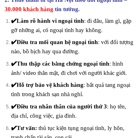
30.000 khách hàng
tin tưởng.
✔️Làm rõ hành vi ngoại tình
: đi đâu, làm gì, gặp
gỡ những ai, có ngoại tình hay không.
✔️Điều tra mối quan hệ ngoại tình
: với đối tượng
nào, bồ bịch hay qua đường.
✔️Thu thập các
bằng chứng ngoại tình
: hình
ảnh/ video thân mật, đi chơi với người khác giới.
✔️Hỗ trợ bảo vệ khách hàng
: bắt quả tang ngoại
tình trong khách sạn nhà nghỉ.
✔️Điều tra nhân thân của người thứ 3
: họ tên,
địa chỉ, công việc, gia đình.
✔️Tư vấn:
thủ tục kiện tụng ngoại tình, ly hôn,
tranh chấp tài sản, con cái.