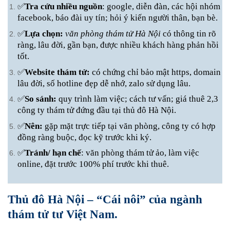
✅
Tra cứu nhiều nguồn
: google, diễn đàn, các hội nhóm
facebook, báo đài uy tín; hỏi ý kiến người thân, bạn bè.
✅
Lựa chọn:
văn phòng thám tử Hà Nội
có thông tin rõ
ràng, lâu đời, gần bạn, được nhiều khách hàng phản hồi
tốt.
✅
Website thám tử:
có chứng chỉ bảo mật https, domain
lâu đời, số hotline đẹp dễ nhớ, zalo sử dụng lâu.
✅
So sánh:
quy trình làm việc; cách tư vấn; giá thuê 2,3
công ty thám tử đứng đầu tại thủ đô Hà Nội.
✅
Nên:
gặp mặt trực tiếp tại văn phòng, công ty có hợp
đồng ràng buộc, đọc kỹ trước khi ký.
✅
Tránh/ hạn chế
: văn phòng thám tử ảo, làm việc
online, đặt trước 100% phí trước khi thuê.
Thủ đô Hà Nội – “Cái nôi” của ngành
thám tử tư Việt Nam.