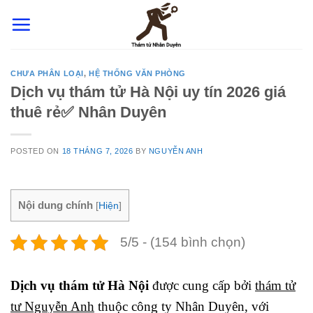
Skip
to
content
CHƯA PHÂN LOẠI
,
HỆ THỐNG VĂN PHÒNG
Dịch vụ thám tử Hà Nội uy tín 2026 giá
thuê rẻ✅ Nhân Duyên
POSTED ON
18 THÁNG 7, 2026
BY
NGUYỄN ANH
Nội dung chính
[
Hiện
]
5/5 - (154 bình chọn)
Dịch vụ thám tử Hà Nội
được cung cấp bởi
thám tử
tư Nguyễn Anh
thuộc công ty Nhân Duyên, với