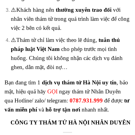
⚠️Khách hàng nên
thường xuyên trao đổi
với
nhân viên thám tử trong quá trình làm việc để công
việc 2 bên có kết quả.
⚠️Thám tử chỉ làm việc theo lẽ đúng,
tuân thủ
pháp luật Việt Nam
cho phép trước mọi tình
huống. Chúng tôi không nhận các dịch vụ đánh
ghen, dằn mặt, đòi nợ…
Bạn đang tìm 1
dịch vụ thám tử Hà Nội uy tín
, bảo
mật, hiệu quả hãy
GỌI
ngay thám tử Nhân Duyên
qua Hotline/ zalo/ telegram:
0787.931.999
để được
tư
vấn miễn phí
và
hỗ trợ tận nơi
nhanh nhất.
CÔNG TY THÁM TỬ HÀ NỘI NHÂN DUYÊN