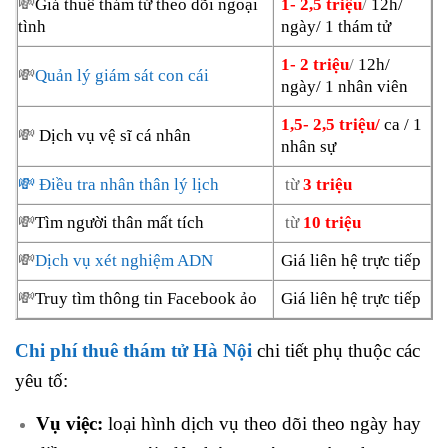
💸
Giá thuê thám tử theo dõi ngoại
1- 2,5 triệu
/
12h/
tình
ngày/ 1 thám tử
1- 2 triệu
/
12h/
💸
Quản lý giám sát con cái
ngày/ 1 nhân viên
1,5- 2,5 triệu/
ca / 1
💸
Dịch vụ vệ sĩ cá nhân
nhân sự
💸 Điều tra nhân thân lý lịch
từ
3 triệu
💸
Tìm người thân mất tích
từ
10 triệu
💸
Dịch vụ xét nghiệm ADN
Giá liên hệ trực tiếp
💸
Truy tìm thông tin Facebook ảo
Giá liên hệ trực tiếp
Chi phí thuê thám tử Hà Nội
chi tiết phụ thuộc các
yêu tố:
Vụ việc:
loại hình dịch vụ theo dõi theo ngày hay