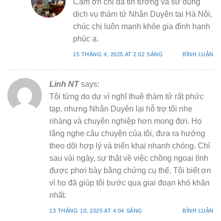
Cám ơn chị đã tin tưởng và sử dụng
dịch vụ thám tử Nhân Duyên tại Hà Nội,
chúc chị luôn mạnh khỏe gia đình hạnh
phúc ạ.
15 THÁNG 4, 2025 AT 2:02 SÁNG
BÌNH LUẬN
Linh NT
says:
Tôi từng do dự vì nghĩ thuê thám tử rất phức
tạp, nhưng Nhân Duyên lại hỗ trợ tôi nhẹ
nhàng và chuyên nghiệp hơn mong đợi. Họ
lắng nghe câu chuyện của tôi, đưa ra hướng
theo dõi hợp lý và triển khai nhanh chóng. Chỉ
sau vài ngày, sự thật về việc chồng ngoại tình
được phơi bày bằng chứng cụ thể. Tôi biết ơn
vì họ đã giúp tôi bước qua giai đoạn khó khăn
nhất.
13 THÁNG 10, 2025 AT 4:04 SÁNG
BÌNH LUẬN