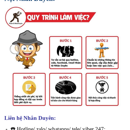
Liên hệ Nhân Duyên:
☎️ Hotline/ zalo/ whatapps/ tele/ viber 247: