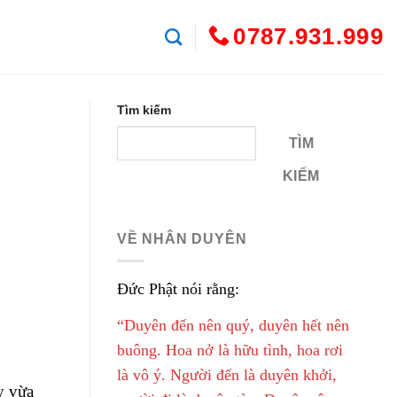
0787.931.999
Tìm kiếm
TÌM
KIẾM
VỀ NHÂN DUYÊN
Đức Phật nói rằng:
“Duyên đến nên quý, duyên hết nên
buông. Hoa nở là hữu tình, hoa rơi
là vô ý. Người đến là duyên khởi,
y vừa