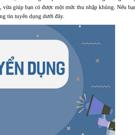
ật, vừa giúp bạn có được một mức thu nhập khủng. Nếu bạ
ng tin tuyển dụng dưới đây.