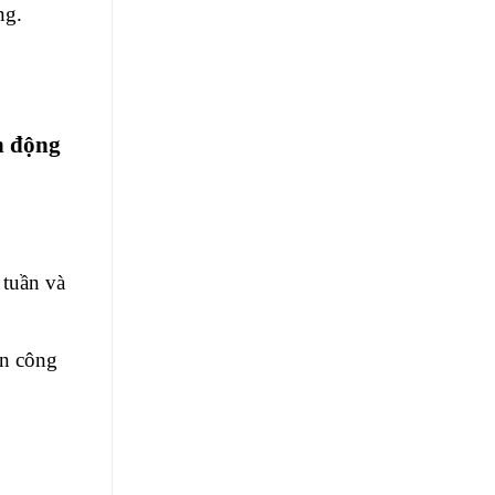
ng.
h động
 tuần và
ận công