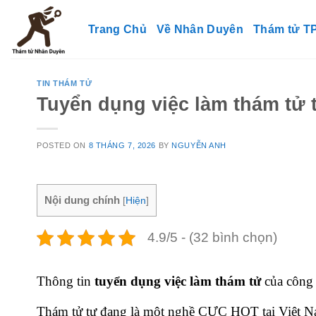
Skip
to
Trang Chủ
Về Nhân Duyên
Thám tử 
content
TIN THÁM TỬ
Tuyển dụng việc làm thám tử
POSTED ON
8 THÁNG 7, 2026
BY
NGUYỄN ANH
Nội dung chính
[
Hiện
]
4.9/5 - (32 bình chọn)
Thông tin
tuyển dụng việc làm thám tử
của công 
Thám tử tư đang là một nghề CỰC HOT tại Việt N