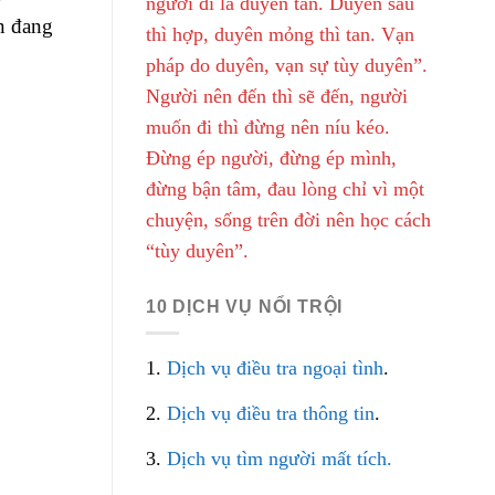
người đi là duyên tàn. Duyên sâu
n đang
thì hợp, duyên mỏng thì tan. Vạn
pháp do duyên, vạn sự tùy duyên”.
Người nên đến thì sẽ đến, người
muốn đi thì đừng nên níu kéo.
Đừng ép người, đừng ép mình,
đừng bận tâm, đau lòng chỉ vì một
chuyện, sống trên đời nên học cách
“tùy duyên”.
10 DỊCH VỤ NỔI TRỘI
1.
Dịch vụ điều tra ngoại tình
.
2.
Dịch vụ điều tra thông tin
.
3.
Dịch vụ tìm người mất tích.