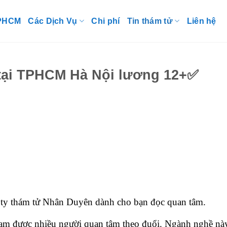
TPHCM
Các Dịch Vụ
Chi phí
Tin thám tử
Liên hệ
 tại TPHCM Hà Nội lương 12+✅
ty thám tử Nhân Duyên dành cho bạn đọc quan tâm.
am được nhiều người quan tâm theo đuổi. Ngành nghề nà