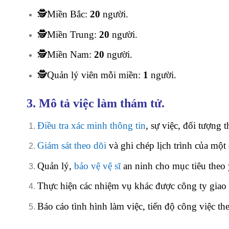
🕵️Miền Bắc:
20
người.
🕵️Miền Trung:
20
người.
🕵️Miền Nam:
20
người.
🕵️Quản lý viên mỗi miền:
1
người.
3. Mô tả việc làm thám tử.
Điều tra xác minh thông tin
, sự việc, đối tượng 
Giám sát theo dõi
và ghi chép lịch trình của một
Quản lý,
bảo vệ vệ sĩ
an ninh cho mục tiêu theo 
Thực hiện các nhiệm vụ khác được công ty giao
Báo cáo tình hình làm việc, tiến độ công việc t