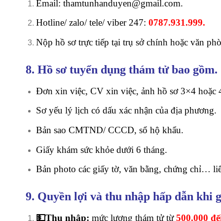
Email: thamtunhanduyen@gmail.com.
Hotline/ zalo/ tele/ viber 247:
0787.931.999.
Nộp hồ sơ trực tiếp tại trụ sở chính hoặc văn phò
8. Hồ sơ tuyển dụng thám tử bao gồm.
Đơn xin việc, CV xin việc, ảnh hồ sơ 3×4 hoặc 
Sơ yếu lý lịch có dấu xác nhận của địa phương.
Bản sao CMTND/ CCCD, sổ hộ khẩu.
Giấy khám sức khỏe dưới 6 tháng.
Bản photo các giấy tờ, văn bằng, chứng chỉ… li
9. Quyền lợi và thu nhập hấp dẫn khi
💵Thu nhập:
mức lương thám tử từ
500.000
đế