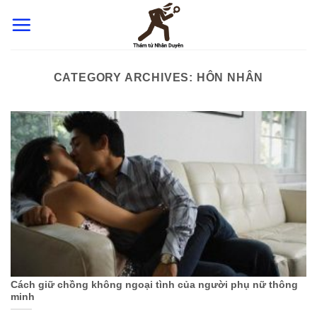
Skip
to
content
CATEGORY ARCHIVES:
HÔN NHÂN
Cách giữ chồng không ngoại tình của người phụ nữ thông
minh