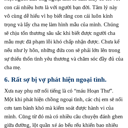
con cái nhiều hơn là với người bạn đời. Tâm lý này
vô cùng dễ hiểu vì họ biết rằng con cái luôn kính
trọng và lấy cha mẹ làm hình mẫu của mình. Chúng
sẽ chịu tổn thương sâu sắc khi biết được người cha
mẫu mực đã phạm lỗi khó chấp nhận được. Chưa kể
nếu như ly hôn, những đứa con sẽ phải lớn lên trong
sự thiếu thốn tình yêu thương và chăm sóc đầy đủ của
cha mẹ.
6. Rất sợ bị vợ phát hiện ngoại tình.
Xưa nay phụ nữ nổi tiếng là có “máu Hoạn Thư”.
Một khi phát hiện chồng ngoại tình, các chị em sẽ nổi
cơn tam bành khó mà kiểm soát được hành vi của
mình. Cũng từ đó mà có nhiều câu chuyện đánh ghen
giữa đường, lột quần xé áo bếu rếu khiến bao nhiêu