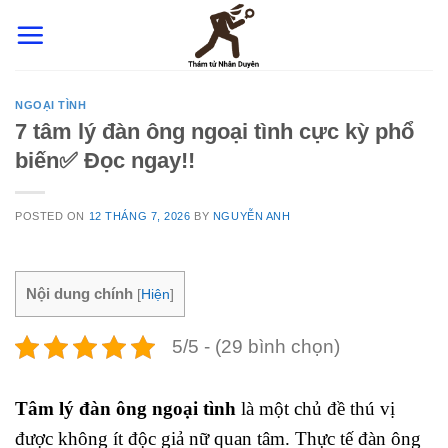
Skip
to
content
NGOẠI TÌNH
7 tâm lý đàn ông ngoại tình cực kỳ phổ
biến✅ Đọc ngay!!
POSTED ON
12 THÁNG 7, 2026
BY
NGUYỄN ANH
Nội dung chính
[
Hiện
]
5/5 - (29 bình chọn)
Tâm lý đàn ông ngoại tình
là một chủ đề thú vị
được không ít độc giả nữ quan tâm. Thực tế đàn ông