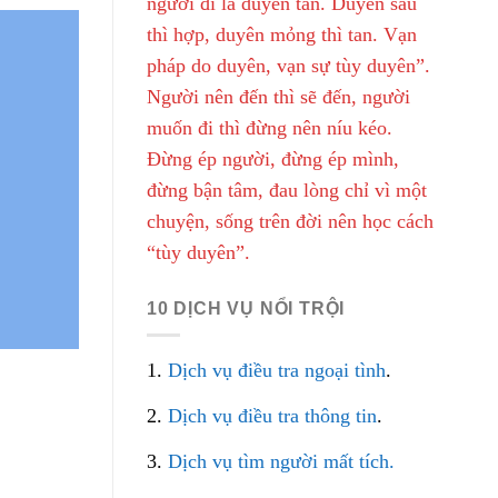
người đi là duyên tàn. Duyên sâu
thì hợp, duyên mỏng thì tan. Vạn
pháp do duyên, vạn sự tùy duyên”.
Người nên đến thì sẽ đến, người
muốn đi thì đừng nên níu kéo.
Đừng ép người, đừng ép mình,
đừng bận tâm, đau lòng chỉ vì một
chuyện, sống trên đời nên học cách
“tùy duyên”.
10 DỊCH VỤ NỔI TRỘI
1.
Dịch vụ điều tra ngoại tình
.
2.
Dịch vụ điều tra thông tin
.
3.
Dịch vụ tìm người mất tích.