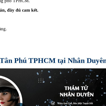
ờng phố TPHCM.
ản, đầy đủ cam kết.
àng.
ận Tân Phú TPHCM tại Nhân Duyên