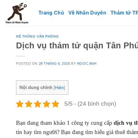
Skip
to
Trang Chủ
Về Nhân Duyên
Thám tử 
content
HỆ THỐNG VĂN PHÒNG
Dịch vụ thám tử quận Tân Phú
POSTED ON
28 THÁNG 6, 2026
BY
NGOC ANH
Nội dung chính
[
Hiện
]
5/5 - (24 bình chọn)
Bạn đang tham khảo 1 công ty cung cấp
dịch vụ 
tin hay tìm người? Bạn đang tìm hiểu giá thuê th