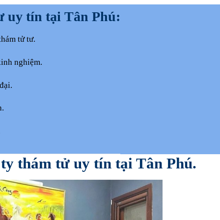
uy tín tại Tân Phú:
thám tử tư.
kinh nghiệm.
đại.
h.
.
 ty thám tử uy tín tại Tân Phú.