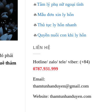
Tâm lý phụ nữ ngoại tình
🔥
🔥
Mẫu đơn xin ly hôn
🔥
Thủ tục ly hôn nhanh
🔥
Quyền nuôi con khi ly hôn
LIÊN HỆ
đó phải
Hotline/ zalo/ tele/ viber: (+84)
uê thám
0787.931.999
Email:
thamtunhanduyen@gmail.com
Website: thamtunhanduyen.com