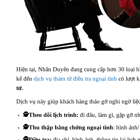
Hiện tại, Nhân Duyên đang cung cấp hơn 30 loại 
kể đến
dịch vụ thám tử điều tra ngoại tình
có lượt 
tử.
Dịch vụ này giúp khách hàng tháo gỡ nghi ngờ liệ
🕵️Theo dõi lịch trình:
đi đâu, làm gì, gặp gỡ n
🕵️Thu thập bằng chứng ngoại tình
: hình ảnh
🕵️Điều tra:
địa chỉ, hình ảnh, thông tin lai lịch