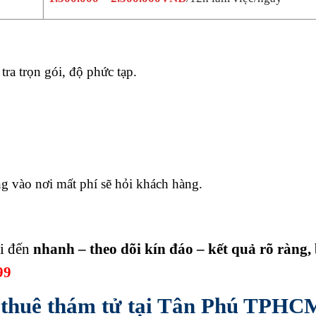
tra trọn gói, độ phức tạp.
ợng vào nơi mất phí sẽ hỏi khách hàng.
i đến
nhanh – theo dõi kín đáo – kết quả rõ ràng,
99
thuê thám tử tại Tân Phú TPHC