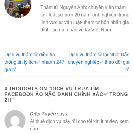
Thám tử Nguyễn Anh: chuyên viên thám
tử - luật sư hơn 20 năm kinh nghiệm trong
lĩnh vực tư vấn luật- thám tử hôn nhân gia
đình- an ninh bảo vệ tại Việt Nam
Dịch vụ thám tử điều tra
Dịch vụ thám tử tại Nhật Bản
thông tin lý lịch✅ nhanh 247
chuyên nghiệp✅ theo dõi giá
giá rẻ
rẻ
4 THOUGHTS ON “
DỊCH VỤ TRUY TÌM
FACEBOOK ẢO NẶC DANH CHÍNH XÁC✅ TRONG
2H
”
Diệp Tuyền
says:
Ai thuê dịch vụ này rồi cho tôi xin ít review xem
nào