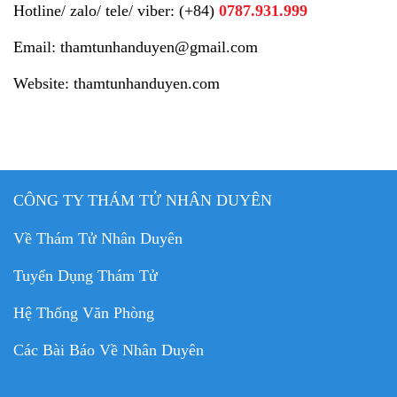
Hotline/ zalo/ tele/ viber: (+84)
0787.931.999
Email: thamtunhanduyen@gmail.com
Website: thamtunhanduyen.com
CÔNG TY THÁM TỬ NHÂN DUYÊN
Về Thám Tử Nhân Duyên
Tuyển Dụng Thám Tử
Hệ Thống Văn Phòng
Các Bài Báo Về Nhân Duyên