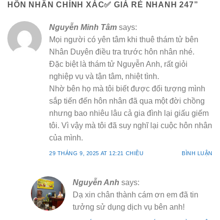
HÔN NHÂN CHÍNH XÁC✅️ GIÁ RẺ NHANH 247
”
Nguyễn Minh Tâm
says:
Mọi người có yên tâm khi thuê thám tử bên
Nhân Duyên điều tra trước hôn nhân nhé.
Đặc biệt là thám tử Nguyễn Anh, rất giỏi
nghiệp vụ và tận tâm, nhiệt tình.
Nhờ bên họ mà tôi biết được đối tượng mình
sắp tiến đến hôn nhân đã qua một đời chồng
nhưng bao nhiêu lâu cả gia đình lại giấu giếm
tôi. Vì vậy mà tôi đã suy nghĩ lại cuộc hôn nhân
của mình.
29 THÁNG 9, 2025 AT 12:21 CHIỀU
BÌNH LUẬN
Nguyễn Anh
says:
Dạ xin chân thành cám ơn em đã tin
tưởng sử dụng dịch vụ bên anh!