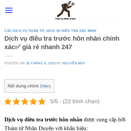
Skip
to
content
CÁC DỊCH VỤ THÁM TỬ
,
DỊCH VỤ ĐIỀU TRA XÁC MINH
Dịch vụ điều tra trước hôn nhân chính
xác✅️ giá rẻ nhanh 247
POSTED ON
28 THÁNG 6, 2026
BY
NGUYỄN ANH
Nội dung chính
[
Hiện
]
5/5 - (22 bình chọn)
Dịch vụ điều tra trước hôn nhân
được cung cấp bởi
Thám tử Nhân Duyên với khẩu hiệu: