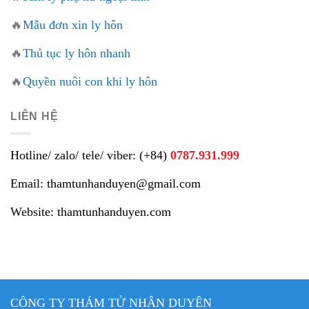
🔥
Mẫu đơn xin ly hôn
🔥
Thủ tục ly hôn nhanh
🔥
Quyền nuôi con khi ly hôn
LIÊN HỆ
Hotline/ zalo/ tele/ viber: (+84)
0787.931.999
Email: thamtunhanduyen@gmail.com
Website: thamtunhanduyen.com
CÔNG TY THÁM TỬ NHÂN DUYÊN