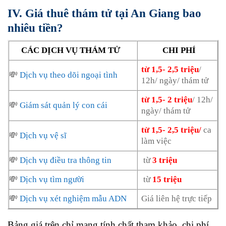
IV. Giá thuê thám tử tại An Giang bao
nhiêu tiền?
CÁC DỊCH VỤ THÁM TỬ
CHI PHÍ
từ 1,5- 2,5 triệu
/
💸
Dịch vụ theo dõi ngoại tình
12h/ ngày/ thám tử
từ 1,5- 2 triệu
/ 12h/
💸
Giám sát quản lý con cái
ngày/ thám tử
từ 1,5- 2,5 triệu/
ca
💸
Dịch vụ vệ sĩ
làm việc
💸
Dịch vụ điều tra thông tin
từ
3 triệu
💸
Dịch vụ tìm người
từ
15 triệu
💸
Dịch vụ xét nghiệm mẫu ADN
Giá liên hệ trực tiếp
Bảng giá trên chỉ mang tính chất tham khảo, c
hi phí