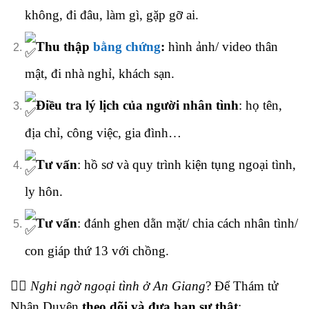
không, đi đâu, làm gì, gặp gỡ ai.
Thu thập
bằng chứng
:
hình ảnh/ video thân
mật, đi nhà nghỉ, khách sạn.
Điều tra lý lịch của người nhân tình
: họ tên,
địa chỉ, công việc, gia đình…
Tư vấn
: hồ sơ và quy trình kiện tụng ngoại tình,
ly hôn.
Tư vấn
: đánh ghen dằn mặt/ chia cách nhân tình/
con giáp thứ 13 với chồng.
🕵️‍♂️
Nghi ngờ ngoại tình ở An Giang
? Để Thám tử
Nhân Duyên
theo dõi và đưa bạn sự thật
: