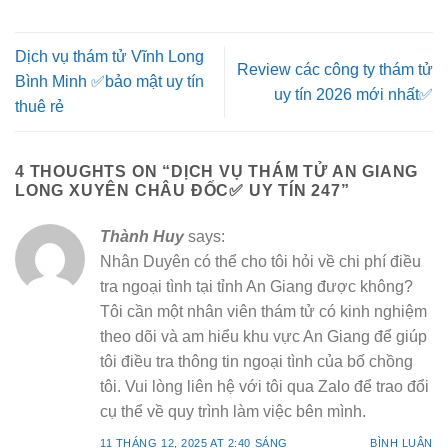
Dịch vụ thám tử Vĩnh Long
Review các công ty thám tử
Bình Minh ✅bảo mật uy tín
uy tín 2026 mới nhất✅
thuê rẻ
4 THOUGHTS ON “
DỊCH VỤ THÁM TỬ AN GIANG
LONG XUYÊN CHÂU ĐỐC✅ UY TÍN 247
”
Thành Huy
says:
Nhân Duyên có thể cho tôi hỏi về chi phí điều
tra ngoại tình tại tỉnh An Giang được không?
Tôi cần một nhân viên thám tử có kinh nghiệm
theo dõi và am hiểu khu vực An Giang để giúp
tôi điều tra thông tin ngoại tình của bố chồng
tôi. Vui lòng liên hệ với tôi qua Zalo để trao đổi
cụ thể về quy trình làm việc bên mình.
11 THÁNG 12, 2025 AT 2:40 SÁNG
BÌNH LUẬN