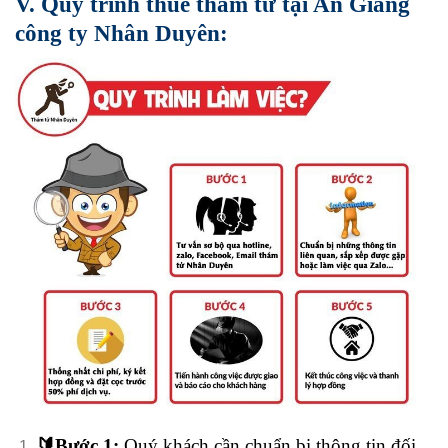
V. Quy trình thuê thám tử tại An Giang
công ty Nhân Duyên:
🔰
Bước 1:
Quý khách cần chuẩn bị thông tin đối