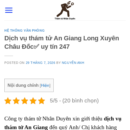
Skip
to
content
HỆ THỐNG VĂN PHÒNG
Dịch vụ thám tử An Giang Long Xuyên
Châu Đốc✅ uy tín 247
POSTED ON
29 THÁNG 7, 2026
BY
NGUYỄN ANH
Nội dung chính
[
Hiện
]
5/5 - (20 bình chọn)
Công ty thám tử Nhân Duyên xin giới thiệu
dịch vụ
thám tử An Giang
đến quý Anh/ Chị khách hàng