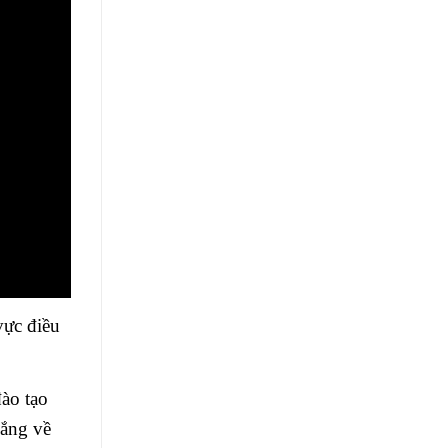
vực điều
ào tạo
lắng về