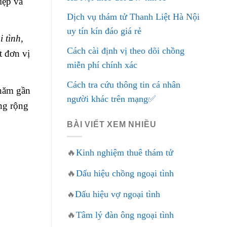
iệp và
Dịch vụ thám tử Thanh Liệt Hà Nội
uy tín kín đáo giá rẻ
i tình,
Cách cài định vị theo dõi chồng
t đơn vị
miễn phí chính xác
Cách tra cứu thông tin cá nhân
 năm gần
người khác trên mạng✅
ng rộng
BÀI VIẾT XEM NHIỀU
🔥
Kinh nghiệm thuê thám tử
🔥
Dấu hiệu chồng ngoại tình
Dấu hiệu vợ ngoại tình
🔥
🔥
Tâm lý đàn ông ngoại tình