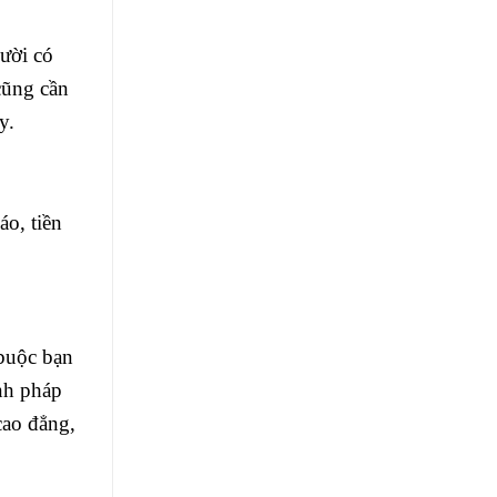
ười có
cũng cần
y.
áo, tiền
 buộc bạn
ịnh pháp
cao đẳng,