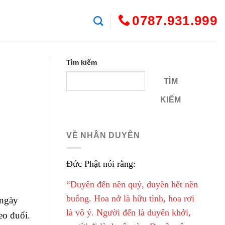
0787.931.999
Tìm kiếm
TÌM
KIẾM
VỀ NHÂN DUYÊN
Đức Phật nói rằng:
“Duyên đến nên quý, duyên hết nên
buông. Hoa nở là hữu tình, hoa rơi
 ngày
là vô ý. Người đến là duyên khởi,
eo đuổi.