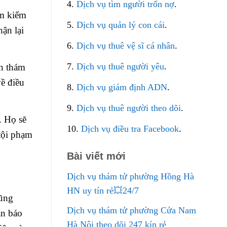
4.
Dịch vụ tìm người trốn nợ
.
ìm kiếm
5.
Dịch vụ quản lý con cái
.
ận lại
6.
Dịch vụ thuê vệ sĩ cá nhân
.
7.
Dịch vụ thuê người yêu
.
ên thám
ề điều
8.
Dịch vụ giám định ADN
.
9.
Dịch vụ thuê người theo dõi
.
. Họ sẽ
10.
Dịch vụ điều tra Facebook
.
tội phạm
Bài viết mới
Dịch vụ thám tử phường Hồng Hà
HN uy tín rẻ💥24/7
cũng
Dịch vụ thám tử phường Cửa Nam
án báo
Hà Nội theo dõi 247 kín rẻ