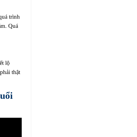
quá trình
năm. Quá
ết lộ
phải thật
uổi