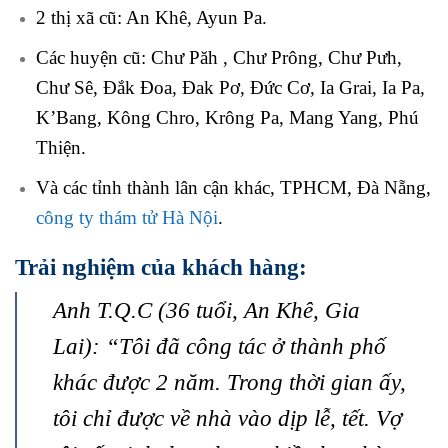
2 thị xã cũ: An Khê, Ayun Pa.
Các huyện cũ: Chư Păh , Chư Prông, Chư Pưh,
Chư Sê, Đắk Đoa, Đak Pơ, Đức Cơ, Ia Grai, Ia Pa,
K’Bang, Kông Chro, Krông Pa, Mang Yang, Phú
Thiện.
Và các tỉnh thành lân cận khác, TPHCM, Đà Nẵng,
công ty thám tử Hà Nội
.
Trải nghiệm của khách hàng:
Anh T.Q.C (36 tuổi, An Khê, Gia
Lai): “Tôi đã công tác ở thành phố
khác được 2 năm. Trong thời gian ấy,
tôi chỉ được về nhà vào dịp lễ, tết. Vợ