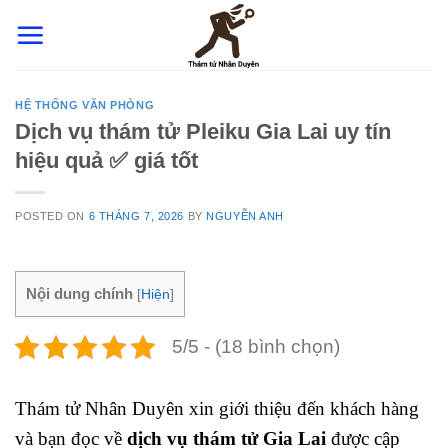
Skip
to
content
HỆ THỐNG VĂN PHÒNG
Dịch vụ thám tử Pleiku Gia Lai uy tín
hiệu quả ✅ giá tốt
POSTED ON
6 THÁNG 7, 2026
BY
NGUYỄN ANH
Nội dung chính
[
Hiện
]
5/5 - (18 bình chọn)
Thám tử Nhân Duyên xin giới thiệu đến khách hàng
và bạn đọc về
dịch vụ thám tử Gia Lai
được cập