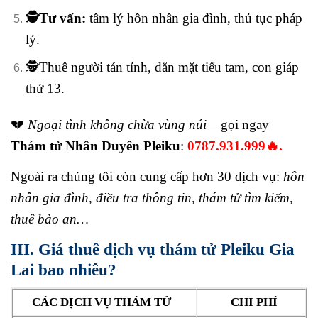
🕵️Tư vấn:
tâm lý hôn nhân gia đình, thủ tục pháp
lý.
🕵️Thuê người tán tỉnh, dằn mặt tiểu tam, con giáp
thứ 13.
💔
Ngoại tình không chừa vùng núi
– gọi ngay
Thám tử Nhân Duyên Pleiku
:
0787.931.999🔥.
Ngoài ra chúng tôi còn cung cấp hơn 30 dịch vụ:
hôn
nhân gia đình, điều tra thông tin, thám tử tìm kiếm,
thuê bảo an…
III. Giá thuê dịch vụ thám tử Pleiku Gia
Lai bao nhiêu?
CÁC DỊCH VỤ THÁM TỬ
CHI PHÍ