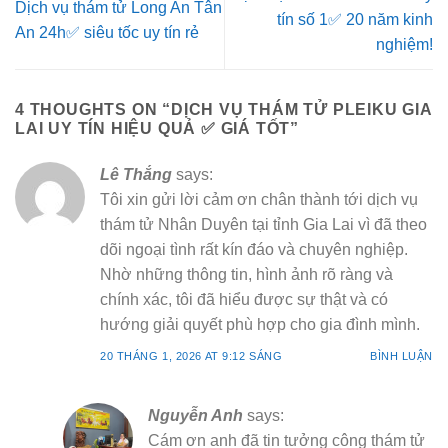
Dịch vụ thám tử Long An Tân
tín số 1✅ 20 năm kinh
An 24h✅ siêu tốc uy tín rẻ
nghiệm!
4 THOUGHTS ON “
DỊCH VỤ THÁM TỬ PLEIKU GIA
LAI UY TÍN HIỆU QUẢ ✅ GIÁ TỐT
”
Lê Thắng
says:
Tôi xin gửi lời cảm ơn chân thành tới dịch vụ
thám tử Nhân Duyên tại tỉnh Gia Lai vì đã theo
dõi ngoại tình rất kín đáo và chuyên nghiệp.
Nhờ những thông tin, hình ảnh rõ ràng và
chính xác, tôi đã hiểu được sự thật và có
hướng giải quyết phù hợp cho gia đình mình.
20 THÁNG 1, 2026 AT 9:12 SÁNG
BÌNH LUẬN
Nguyễn Anh
says:
Cám ơn anh đã tin tưởng công thám tử