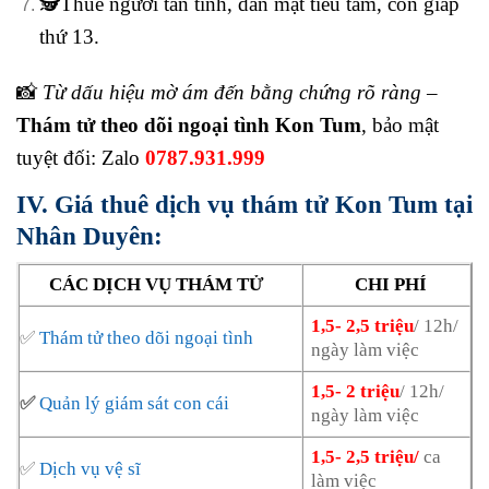
🕵️Thuê người tán tỉnh, dằn mặt tiểu tam, con giáp
thứ 13.
📸
Từ dấu hiệu mờ ám đến bằng chứng rõ ràng
–
Thám tử theo dõi ngoại tình Kon Tum
, bảo mật
tuyệt đối: Zalo
0787.931.999
IV. Giá thuê dịch vụ thám tử Kon Tum tại
Nhân Duyên:
CÁC DỊCH VỤ THÁM TỬ
CHI PHÍ
1,5- 2,5 triệu
/ 12h/
✅
Thám tử theo dõi ngoại tình
ngày làm việc
1,5- 2 triệu
/ 12h/
✅
Quản lý giám sát con cái
ngày làm việc
1,5- 2,5 triệu/
ca
✅
Dịch vụ vệ sĩ
làm việc