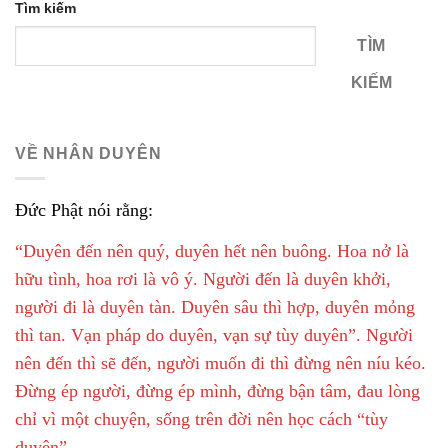
Tìm kiếm
TÌM
KIẾM
VỀ NHÂN DUYÊN
Đức Phật nói rằng:
“Duyên đến nên quý, duyên hết nên buông. Hoa nở là
hữu tình, hoa rơi là vô ý. Người đến là duyên khởi,
người đi là duyên tàn. Duyên sâu thì hợp, duyên mỏng
thì tan. Vạn pháp do duyên, vạn sự tùy duyên”. Người
nên đến thì sẽ đến, người muốn đi thì đừng nên níu kéo.
Đừng ép người, đừng ép mình, đừng bận tâm, đau lòng
chỉ vì một chuyện, sống trên đời nên học cách “tùy
duyên”.