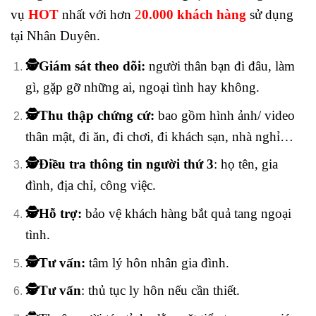
vụ
HOT
nhất với hơn
2
0.000 khách hàng
sử dụng
tại Nhân Duyên.
🕵️Giám sát theo dõi:
người thân bạn đi đâu, làm
gì, gặp gỡ những ai, ngoại tình hay không.
🕵️Thu thập chứng cứ:
bao gồm hình ảnh/ video
thân mật, đi ăn, đi chơi, đi khách sạn, nhà nghỉ…
🕵️Điều tra thông tin người thứ 3
: họ tên, gia
đình, địa chỉ, công việc.
🕵️Hỗ trợ:
bảo vệ khách hàng bắt quả tang ngoại
tình.
🕵️Tư vấn:
tâm lý hôn nhân gia đình.
🕵️Tư vấn
: thủ tục ly hôn nếu cần thiết.