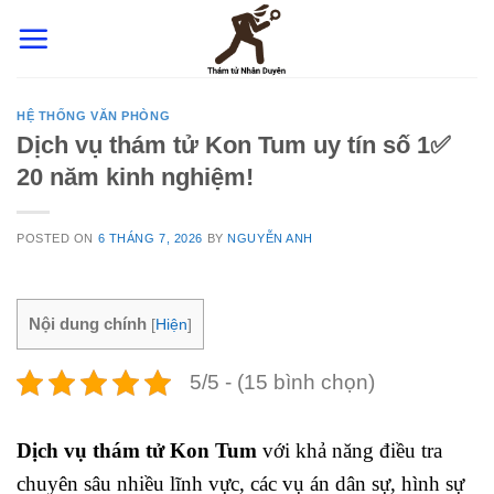
Skip
to
content
HỆ THỐNG VĂN PHÒNG
Dịch vụ thám tử Kon Tum uy tín số 1✅
20 năm kinh nghiệm!
POSTED ON
6 THÁNG 7, 2026
BY
NGUYỄN ANH
Nội dung chính
[
Hiện
]
5/5 - (15 bình chọn)
Dịch vụ thám tử Kon Tum
với khả năng điều tra
chuyên sâu nhiều lĩnh vực, các vụ án dân sự, hình sự