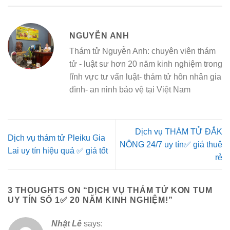
NGUYỄN ANH
Thám tử Nguyễn Anh: chuyên viên thám
tử - luật sư hơn 20 năm kinh nghiệm trong
lĩnh vực tư vấn luật- thám tử hôn nhân gia
đình- an ninh bảo vệ tại Việt Nam
Dịch vụ THÁM TỬ ĐẮK
Dịch vụ thám tử Pleiku Gia
NÔNG 24/7 uy tín✅ giá thuê
Lai uy tín hiệu quả ✅ giá tốt
rẻ
3 THOUGHTS ON “
DỊCH VỤ THÁM TỬ KON TUM
UY TÍN SỐ 1✅ 20 NĂM KINH NGHIỆM!
”
Nhật Lê
says: