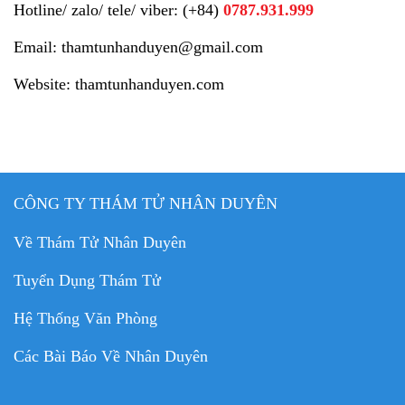
Hotline/ zalo/ tele/ viber: (+84)
0787.931.999
Email: thamtunhanduyen@gmail.com
Website: thamtunhanduyen.com
CÔNG TY THÁM TỬ NHÂN DUYÊN
Về Thám Tử Nhân Duyên
Tuyển Dụng Thám Tử
Hệ Thống Văn Phòng
Các Bài Báo Về Nhân Duyên