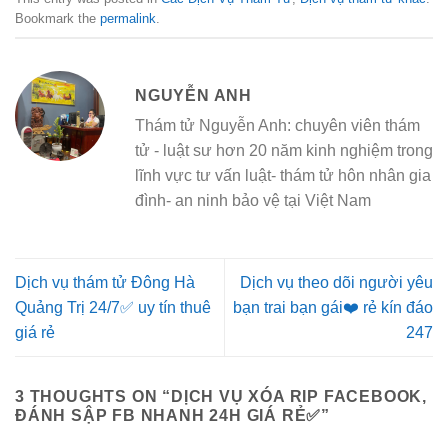
Bookmark the
permalink
.
NGUYỄN ANH
Thám tử Nguyễn Anh: chuyên viên thám
tử - luật sư hơn 20 năm kinh nghiệm trong
lĩnh vực tư vấn luật- thám tử hôn nhân gia
đình- an ninh bảo vệ tại Việt Nam
Dịch vụ thám tử Đông Hà
Dịch vụ theo dõi người yêu
Quảng Trị 24/7✅ uy tín thuê
bạn trai bạn gái❤️ rẻ kín đáo
giá rẻ
247
3 THOUGHTS ON “
DỊCH VỤ XÓA RIP FACEBOOK,
ĐÁNH SẬP FB NHANH 24H GIÁ RẺ✅
”