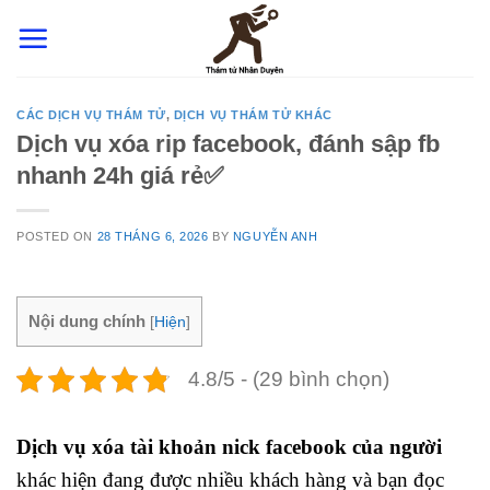
Skip
to
content
CÁC DỊCH VỤ THÁM TỬ
,
DỊCH VỤ THÁM TỬ KHÁC
Dịch vụ xóa rip facebook, đánh sập fb
nhanh 24h giá rẻ✅
POSTED ON
28 THÁNG 6, 2026
BY
NGUYỄN ANH
Nội dung chính
[
Hiện
]
4.8/5 - (29 bình chọn)
Dịch vụ xóa tài khoản nick facebook của người
khác hiện đang được nhiều khách hàng và bạn đọc