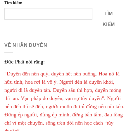
Tìm kiếm
TÌM
KIẾM
VỀ NHÂN DUYÊN
Đức Phật nói rằng:
“Duyên đến nên quý, duyên hết nên buông. Hoa nở là
hữu tình, hoa rơi là vô ý. Người đến là duyên khởi,
người đi là duyên tàn. Duyên sâu thì hợp, duyên mỏng
thì tan. Vạn pháp do duyên, vạn sự tùy duyên”. Người
nên đến thì sẽ đến, người muốn đi thì đừng nên níu kéo.
Đừng ép người, đừng ép mình, đừng bận tâm, đau lòng
chỉ vì một chuyện, sống trên đời nên học cách “tùy
duyên”.