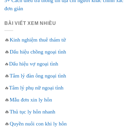
5+ Cách điều tra thông tin địa chỉ người khác chính xác
đơn giản
BÀI VIẾT XEM NHIỀU
🔥
Kinh nghiệm thuê thám tử
🔥
Dấu hiệu chồng ngoại tình
Dấu hiệu vợ ngoại tình
🔥
🔥
Tâm lý đàn ông ngoại tình
Tâm lý phụ nữ ngoại tình
🔥
🔥
Mẫu đơn xin ly hôn
🔥
Thủ tục ly hôn nhanh
🔥
Quyền nuôi con khi ly hôn