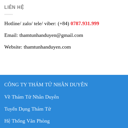
LIÊN HỆ
Hotline/ zalo/ tele/ viber: (+84)
0787.931.999
Email: thamtunhanduyen@gmail.com
Website: thamtunhanduyen.com
CÔNG TY THÁM TỬ NHÂN DUYÊN
Về Thám Tử Nhân Duyên
Tuyển Dụng Thám Tử
Hệ Thống Văn Phòng