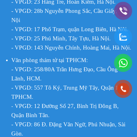
- VPGD: 23 Hàng Tre, Hoàn Kiếm, Hà Nội.
- VPGD: 28b Nguyễn Phong Sắc, Cầu Giấy, Hà
Nội
- VPGD: 17 Phố Trạm, quận Long Biên, Hà Nội.
- VPGD: 25 Phú Minh, Tây Tựu, Hà Nội.
- VPGD: 143 Nguyễn Chính, Hoàng Mai, Hà Nội.
Văn phòng thám tử tại TPHCM
:
- VPGD: 258/80A Trần Hưng Đạo, Cầu Ông
Lãnh, HCM.
- VPGD: 557 Tô Ký, Trung Mỹ Tây, Quận 12,
TPHCM.
VPGD:
12 Đường Số 27, Bình Trị Đông B,
-
Quận Bình Tân.
- VPGD: 86 Đ. Đặng Văn Ngữ, Phú Nhuận, Sài
Gòn.