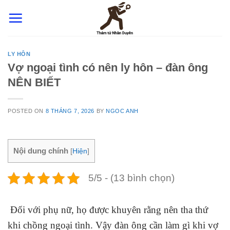
Skip
to
content
LY HÔN
Vợ ngoại tình có nên ly hôn – đàn ông
NÊN BIẾT
POSTED ON
8 THÁNG 7, 2026
BY
NGOC ANH
Nội dung chính
[
Hiện
]
5/5 - (13 bình chọn)
Đối với phụ nữ, họ được khuyên rằng nên tha thứ
khi chồng ngoại tình. Vậy đàn ông cần làm gì khi vợ