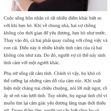
Cuộc sống hôn nhân có rất nhiều điểm khác biệt so
với khi hẹn hò. Khi về chung nhà, hai vợ chồng
không còn thời gian để yêu đương, hẹn hò như trước.
Thay vào đó, cả hai phải quay cuồng với công việc và
con cái. Điều này ít nhiều khiến tình cảm của cả hai
không còn như xưa. Do đó, người vợ có thể nảy sinh
tình cảm với một người khác.
Phụ nữ sống rất cảm tính. Chính vì vậy, họ khó có
thể cưỡng lại những cám dỗ của cảm xúc. Khi xuất
hiện một chàng trai chiều chuộng, nói lời mật ngọt, cô
ấy sẽ rơi vào lưới tình. Tuy nhiên, họ ngoại tình chỉ vì
muốn tìm lại cảm giác yêu đương lãng mạn thời thiếu
nữ. Trong thâm tâm, người vợ vẫn biết rằng họ có