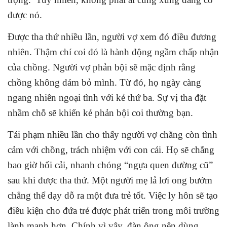
được nó.
Được tha thứ nhiều lần, người vợ xem đó điều đương
nhiên. Thậm chí coi đó là hành động ngầm chấp nhận
của chồng. Người vợ phản bội sẽ mặc định rằng
chồng không dám bỏ mình. Từ đó, họ ngày càng
ngang nhiên ngoại tình với kẻ thứ ba. Sự vị tha đặt
nhầm chỗ sẽ khiến kẻ phản bội coi thường bạn.
Tái phạm nhiều lần cho thấy người vợ chẳng còn tình
cảm với chồng, trách nhiệm với con cái. Họ sẽ chẳng
bao giờ hối cải, nhanh chóng “ngựa quen đường cũ”
sau khi được tha thứ. Một người mẹ lả lơi ong bướm
chẳng thể dạy dỗ ra một đưa trẻ tốt. Việc ly hôn sẽ tạo
điều kiện cho đứa trẻ được phát triển trong môi trường
lành mạnh hơn. Chính vì vậy, đàn ông nên dùng