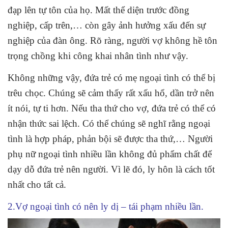
đạp lên tự tôn của họ. Mất thể diện trước đồng
nghiệp, cấp trên,… còn gây ảnh hưởng xấu đến sự
nghiệp của đàn ông. Rõ ràng, người vợ không hề tôn
trọng chồng khi công khai nhân tình như vậy.
Không những vậy, đứa trẻ có mẹ ngoại tình có thể bị
trêu chọc. Chúng sẽ cảm thấy rất xấu hổ, dần trở nên
ít nói, tự ti hơn. Nếu tha thứ cho vợ, đứa trẻ có thể có
nhận thức sai lệch. Có thể chúng sẽ nghĩ rằng ngoại
tình là hợp pháp, phản bội sẽ được tha thứ,… Người
phụ nữ ngoại tình nhiều lần không đủ phẩm chất để
dạy dỗ đứa trẻ nên người. Vì lẽ đó, ly hôn là cách tốt
nhất cho tất cả.
2.
Vợ ngoại tình có nên ly dị – t
ái phạm nhiều lần.