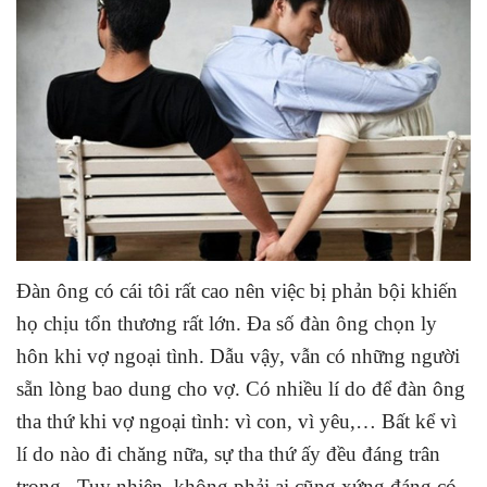
Đàn ông có cái tôi rất cao nên việc bị phản bội khiến
họ chịu tổn thương rất lớn. Đa số đàn ông chọn ly
hôn khi vợ ngoại tình. Dẫu vậy, vẫn có những người
sẵn lòng bao dung cho vợ. Có nhiều lí do để đàn ông
tha thứ khi vợ ngoại tình: vì con, vì yêu,… Bất kể vì
lí do nào đi chăng nữa, sự tha thứ ấy đều đáng trân
trọng. Tuy nhiên, không phải ai cũng xứng đáng có