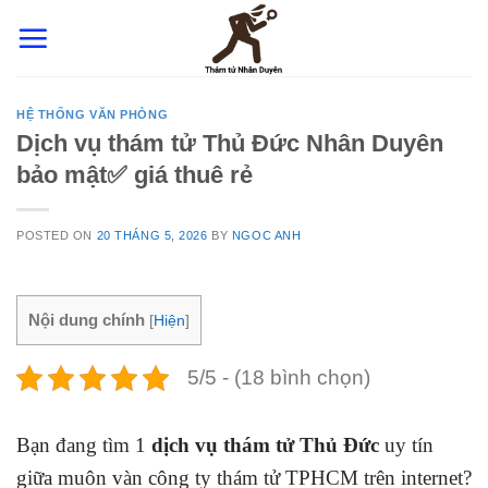
Skip
to
content
HỆ THỐNG VĂN PHÒNG
Dịch vụ thám tử Thủ Đức Nhân Duyên
bảo mật✅ giá thuê rẻ
POSTED ON
20 THÁNG 5, 2026
BY
NGOC ANH
Nội dung chính
[
Hiện
]
5/5 - (18 bình chọn)
Bạn đang tìm 1
dịch vụ thám tử Thủ Đức
uy tín
giữa muôn vàn công ty thám tử TPHCM trên internet?