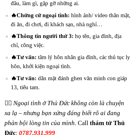
đâu, làm gì, gặp gỡ những ai.
🔥Chứng cứ ngoại tình:
hình ảnh/ video thân mật,
đi ăn, đi chơi, đi khách sạn, nhà nghỉ…
🔥Thông tin người thứ 3:
họ tên, gia đình, địa
chỉ, công việc.
🔥Tư vấn:
tâm lý hôn nhân gia đình, các thủ tục ly
hôn, khởi kiện ngoại tình.
🔥Tư vấn:
dằn mặt đánh ghen văn minh con giáp
13, tiểu tam.
🕵️‍♂️
Ngoại tình ở Thủ Đức không còn là chuyện
xa lạ – nhưng bạn xứng đáng biết rõ ai đang
phản bội lòng tin của mình.
Call
thám tử Thủ
Đức
:
0787.931.999