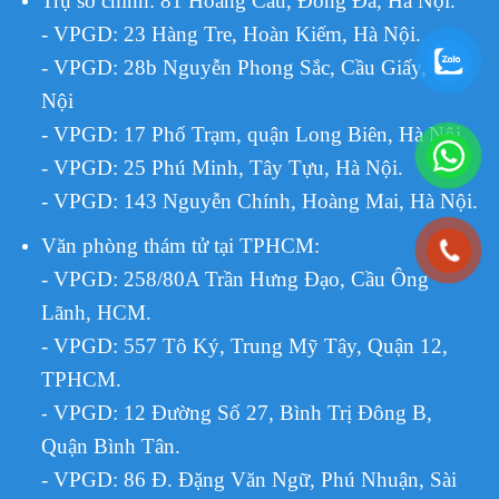
Trụ sở chính: 81 Hoàng Cầu, Đống Đa, Hà Nội.
- VPGD: 23 Hàng Tre, Hoàn Kiếm, Hà Nội.
- VPGD: 28b Nguyễn Phong Sắc, Cầu Giấy, Hà
Nội
- VPGD: 17 Phố Trạm, quận Long Biên, Hà Nội.
- VPGD: 25 Phú Minh, Tây Tựu, Hà Nội.
- VPGD: 143 Nguyễn Chính, Hoàng Mai, Hà Nội.
Văn phòng thám tử tại TPHCM
:
- VPGD: 258/80A Trần Hưng Đạo, Cầu Ông
Lãnh, HCM.
- VPGD: 557 Tô Ký, Trung Mỹ Tây, Quận 12,
TPHCM.
VPGD:
12 Đường Số 27, Bình Trị Đông B,
-
Quận Bình Tân.
- VPGD: 86 Đ. Đặng Văn Ngữ, Phú Nhuận, Sài