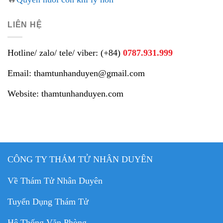
LIÊN HỆ
Hotline/ zalo/ tele/ viber: (+84)
0787.931.999
Email: thamtunhanduyen@gmail.com
Website: thamtunhanduyen.com
CÔNG TY THÁM TỬ NHÂN DUYÊN
Về Thám Tử Nhân Duyên
Tuyển Dụng Thám Tử
Hệ Thống Văn Phòng