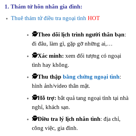
1. Thám tử hôn nhân gia đình:
Thuê thám tử điều tra ngoại tình
HOT
🕵️Theo dõi lịch trình người thân bạn
:
đi đâu, làm gì, gặp gỡ những ai,…
🕵️Xác minh:
xem đối tượng có ngoại
tình hay không.
🕵️Thu thập
bằng chứng ngoại tình
:
hình ảnh/video thân mật.
🕵️Hỗ trợ:
bắt quả tang ngoại tình tại nhà
nghỉ, khách sạn.
🕵️Điều tra lý lịch nhân tình
: địa chỉ,
công việc, gia đình.