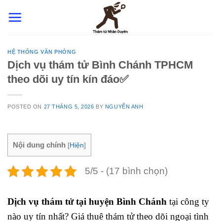
Skip
to
content
HỆ THỐNG VĂN PHÒNG
Dịch vụ thám tử Bình Chánh TPHCM
theo dõi uy tín kín đáo✅
POSTED ON
27 THÁNG 5, 2026
BY
NGUYỄN ANH
Nội dung chính
[
Hiện
]
5/5 - (17 bình chọn)
Dịch vụ thám tử tại huyện Bình Chánh
tại công ty
nào uy tín nhất? Giá thuê thám tử theo dõi ngoại tình