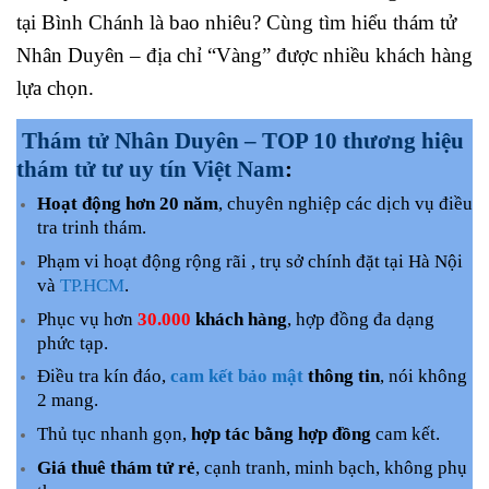
tại Bình Chánh là bao nhiêu? Cùng tìm hiểu thám tử
Nhân Duyên – địa chỉ “Vàng” được nhiều khách hàng
lựa chọn.
Thám tử Nhân Duyên – TOP 10 thương hiệu
thám tử tư uy tín Việt Nam
:
Hoạt động hơn 20 năm
, chuyên nghiệp các dịch vụ điều
tra trinh thám.
Phạm vi hoạt động rộng rãi , trụ sở chính đặt tại Hà Nội
và
TP.HCM
.
Phục vụ hơn
30.000
khách hàng
, hợp đồng đa dạng
phức tạp.
Điều tra kín đáo,
cam kết bảo mật
thông tin
, nói không
2 mang.
Thủ tục nhanh gọn,
hợp tác bằng hợp đồng
cam kết.
Giá thuê thám tử rẻ
, cạnh tranh, minh bạch, không phụ