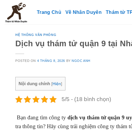
Skip
to
Trang Chủ
Về Nhân Duyên
Thám tử 
content
HỆ THỐNG VĂN PHÒNG
Dịch vụ thám tử quận 9 tại Nh
POSTED ON
4 THÁNG 8, 2026
BY
NGOC ANH
Nội dung chính
[
Hiện
]
5/5 - (18 bình chọn)
Bạn đang tìm công ty
dịch vụ thám tử quận 9 uy
tra thông tin? Hãy cùng trải nghiệm công ty thám 