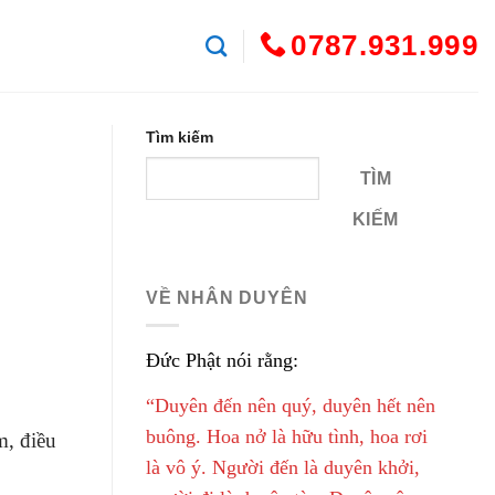
0787.931.999
Tìm kiếm
TÌM
KIẾM
VỀ NHÂN DUYÊN
Đức Phật nói rằng:
“Duyên đến nên quý, duyên hết nên
buông. Hoa nở là hữu tình, hoa rơi
m, điều
là vô ý. Người đến là duyên khởi,