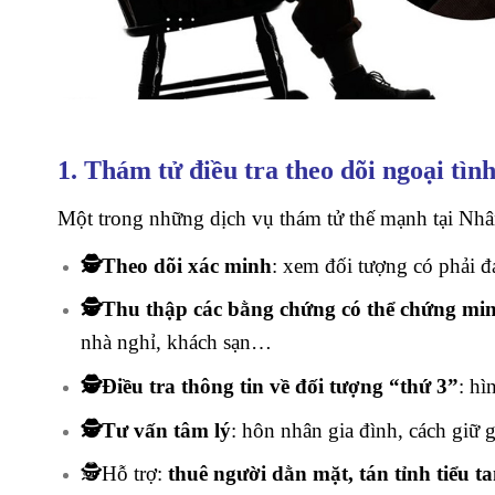
1.
Thám tử điều tra theo dõi ngoại tìn
Một trong những dịch vụ thám tử thế mạnh tại Nh
🕵️Theo dõi xác minh
: xem đối tượng có phải đ
🕵️Thu thập các bằng chứng có thể chứng min
nhà nghỉ, khách sạn…
🕵️Điều tra thông tin về đối tượng “thứ 3”
: hì
🕵️Tư vấn tâm lý
: hôn nhân gia đình, cách giữ g
🕵️Hỗ trợ:
thuê người dằn mặt, tán tỉnh tiểu t