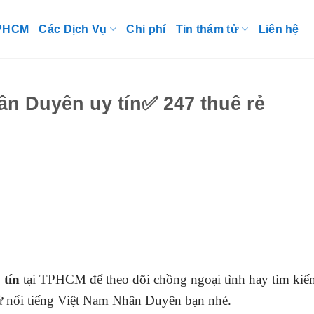
TPHCM
Các Dịch Vụ
Chi phí
Tin thám tử
Liên hệ
ân Duyên uy tín✅ 247 thuê rẻ
 tín
tại TPHCM để theo dõi chồng ngoại tình hay tìm kiế
tử nổi tiếng Việt Nam Nhân Duyên bạn nhé.