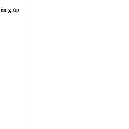
yên
giúp