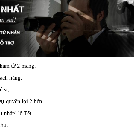
thám tử 2 mang.
ách hàng.
ệ sĩ,..
vụ
quyền lợi 2 bên.
ủ nhật/ lễ Tết.
thu.