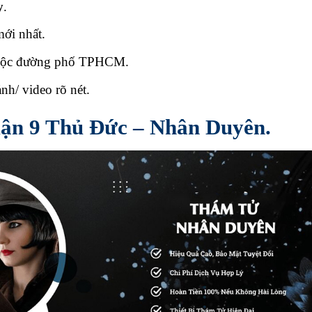
y
.
mới nhất.
thuộc đường phố TPHCM.
nh/ video rõ nét.
quận 9 Thủ Đức – Nhân Duyên.