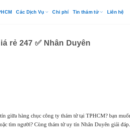
TPHCM
Các Dịch Vụ
Chi phí
Tin thám tử
Liên hệ
giá rẻ 247 ✅ Nhân Duyên
tín giữa hàng chục công ty thám tử tại TPHCM? bạn muố
a hoặc tìm người? Cùng thám tử uy tín Nhân Duyên giải đáp