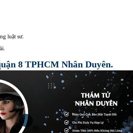
g luật sư.
ài.
ại quận 8 TPHCM Nhân Duyên.