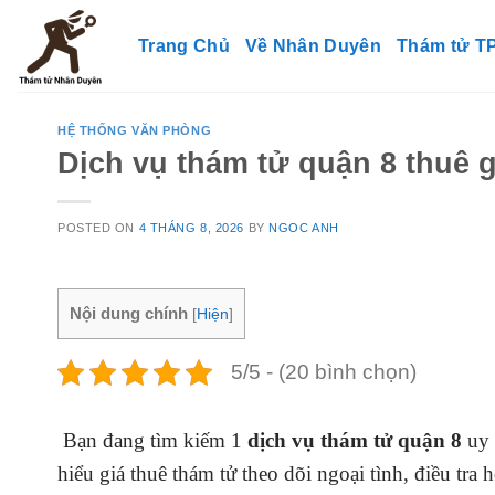
Skip
to
Trang Chủ
Về Nhân Duyên
Thám tử 
content
HỆ THỐNG VĂN PHÒNG
Dịch vụ thám tử quận 8 thuê 
POSTED ON
4 THÁNG 8, 2026
BY
NGOC ANH
Nội dung chính
[
Hiện
]
5/5 - (20 bình chọn)
Bạn đang tìm kiếm 1
dịch vụ thám tử quận 8
uy 
hiểu giá thuê thám tử theo dõi ngoại tình, điều tr