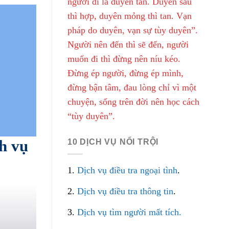
người đi là duyên tàn. Duyên sâu
thì hợp, duyên mỏng thì tan. Vạn
pháp do duyên, vạn sự tùy duyên”.
Người nên đến thì sẽ đến, người
muốn đi thì đừng nên níu kéo.
Đừng ép người, đừng ép mình,
đừng bận tâm, đau lòng chỉ vì một
chuyện, sống trên đời nên học cách
“tùy duyên”.
ch vụ
10 DỊCH VỤ NỔI TRỘI
1.
Dịch vụ điều tra ngoại tình
.
2.
Dịch vụ điều tra thông tin
.
3.
Dịch vụ tìm người mất tích.