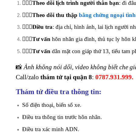
🕵🏻‍♂️Theo dõi lịch trình người thân bạn
: đi đâ
🕵🏻‍♂️Theo dõi thu thập
bằng chứng ngoại tình
🕵🏻‍♂️Điều tra
: địa chỉ, hình ảnh, lai lịch người 
🕵🏻‍♂️Tư vấn
hôn nhân gia đình, thủ tục ly hôn kh
🕵🏻‍♂️Tư vấn
dằn mặt con giáp thứ 13, tiểu tam p
📸
Ảnh không nói dối, video không biết che g
Call/zalo
thám tử tại quận 8
:
0787.931.999.
Thám tử điều tra thông tin:
Số điện thoại, biển số xe.
Điều tra thông tin trước hôn nhân.
Điều tra xác minh ADN.