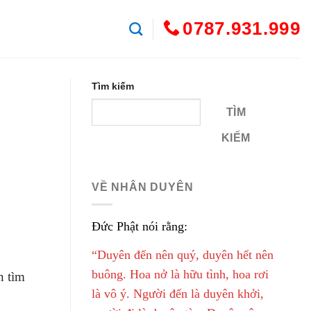
0787.931.999
Tìm kiếm
TÌM
KIẾM
VỀ NHÂN DUYÊN
Đức Phật nói rằng:
“Duyên đến nên quý, duyên hết nên
buông. Hoa nở là hữu tình, hoa rơi
n tìm
là vô ý. Người đến là duyên khởi,
.