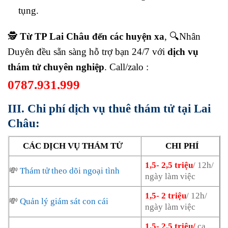
tụng.
🕵️
Từ TP Lai Châu đến các huyện xa
, 🔍Nhân
Duyên đều sẵn sàng hỗ trợ bạn 24/7 với
dịch vụ
thám tử chuyên nghiệp
. Call/zalo :
0787.931.999
III. Chi phí dịch vụ thuê thám tử tại Lai
Châu:
CÁC DỊCH VỤ THÁM TỬ
CHI PHÍ
1,5- 2,5 triệu
/ 12h/
💸
Thám tử theo dõi ngoại tình
ngày làm việc
1,5- 2 triệu
/ 12h/
💸
Quản lý giám sát con cái
ngày làm việc
1,5- 2,5 triệu/
ca