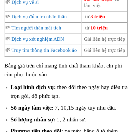
💸
Dịch vụ vệ sĩ
làm việc
💸
Dịch vụ điều tra nhân thân
từ
3 triệu
💸
Tìm người thân mất tích
từ
10 triệu
💸
Dịch vụ xét nghiệm ADN
Giá liên hệ trực tiếp
💸
Truy tìm thông tin Facebook ảo
Giá liên hệ trực tiếp
Bảng giá trên chỉ mang tính chất tham khảo, chi phí
còn phụ thuộc vào:
Loại hình dịch vụ:
theo dõi theo ngày hay điều tra
trọn gói, độ phức tạp.
Số ngày làm việc:
7, 10,15 ngày tùy nhu cầu.
Số lượng nhân sự:
1, 2 nhân sự.
Phương tiện theo dõi:
xe máy, bằng ô tô thêm