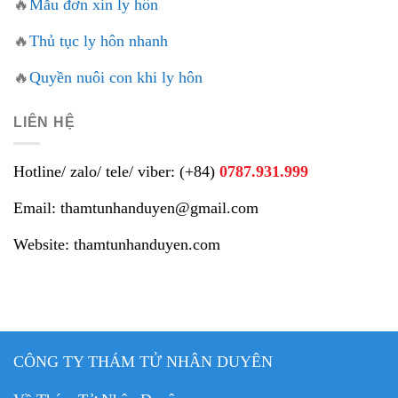
🔥
Mẫu đơn xin ly hôn
🔥
Thủ tục ly hôn nhanh
🔥
Quyền nuôi con khi ly hôn
LIÊN HỆ
Hotline/ zalo/ tele/ viber: (+84)
0787.931.999
Email: thamtunhanduyen@gmail.com
Website: thamtunhanduyen.com
CÔNG TY THÁM TỬ NHÂN DUYÊN