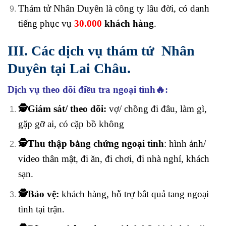
Thám tử Nhân Duyên
là công ty lâu đời, có danh
tiếng phục vụ
30.000
khách hàng
.
III. Các dịch vụ thám tử Nhân
Duyên tại Lai Châu.
Dịch vụ theo dõi điều tra ngoại tình🔥:
🕵️Giám sát/ theo dõi:
vợ/ chồng đi đâu, làm gì,
gặp gỡ ai, có cặp bồ không
🕵️Thu thập bằng chứng ngoại tình
:
hình ảnh/
video thân mật, đi ăn, đi chơi, đi nhà nghỉ, khách
sạn.
🕵️Bảo vệ:
khách hàng, hỗ trợ bắt quả tang ngoại
tình tại trận.