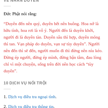
VỀ NHÂN DUYÊN
Đức Phật nói rằng:
“Duyên đến nên quý, duyên hết nên buông. Hoa nở là
hữu tình, hoa rơi là vô ý. Người đến là duyên khởi,
người đi là duyên tàn. Duyên sâu thì hợp, duyên mỏng
thì tan. Vạn pháp do duyên, vạn sự tùy duyên”. Người
nên đến thì sẽ đến, người muốn đi thì đừng nên níu kéo.
Đừng ép người, đừng ép mình, đừng bận tâm, đau lòng
chỉ vì một chuyện, sống trên đời nên học cách “tùy
duyên”.
10 DỊCH VỤ NỔI TRỘI
1.
Dịch vụ điều tra ngoại tình
.
2.
Dịch vụ điều tra thông tin
.