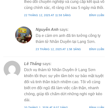
theo dõi chuyên nghiệp và cung cấp kết quả vô
cùng chính xác, rõ ràng chỉ sau 5 ngày mà thôi.
22 THÁNG 12, 2025 AT 11:58 SÁNG
BÌNH LUẬN
Nguyễn Anh
says:
Dạ e cám ơn anh đã tin tưởng công ty
thám tử Nhân Duyên tại Lạng Sơn.
23 THÁNG 12, 2025 AT 1:58 SÁNG
BÌNH LUẬN
Lê Thắng
says:
Dịch vụ thám tử Nhân Duyên ở Lạng Sơn
khiến tôi thực sự yên tâm bởi sự bảo mật tuyệt
đối và tinh thần trách nhiệm cao. Tôi vô cùng
biết ơn đội ngũ đã làm việc cẩn thận, nhanh
chóng, giúp tôi chấm dứt những nghi ngờ kéo
dài.
20 THÁNG 1, 2026 AT 8:07 SÁNG
BÌNH LUẬN