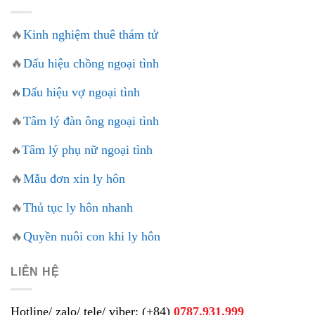
🔥
Kinh nghiệm thuê thám tử
🔥
Dấu hiệu chồng ngoại tình
Dấu hiệu vợ ngoại tình
🔥
🔥
Tâm lý đàn ông ngoại tình
Tâm lý phụ nữ ngoại tình
🔥
🔥
Mẫu đơn xin ly hôn
🔥
Thủ tục ly hôn nhanh
🔥
Quyền nuôi con khi ly hôn
LIÊN HỆ
Hotline/ zalo/ tele/ viber: (+84)
0787.931.999