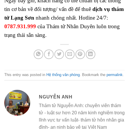
Ngay bây giờ, khách hàng có thể chuẩn bị các thông
tin cơ bản về đối tượng/ vấn đề để thuê
dịch vụ thám
tử Lạng Sơn
nhanh chóng nhất. Hotline 24/7:
0787.931.999
của Thám tử Nhân Duyên luôn trong
trạng thái sẵn sàng.
This entry was posted in
Hệ thống văn phòng
. Bookmark the
permalink
.
NGUYỄN ANH
Thám tử Nguyễn Anh: chuyên viên thám
tử - luật sư hơn 20 năm kinh nghiệm trong
lĩnh vực tư vấn luật- thám tử hôn nhân gia
đình- an ninh bảo vệ tại Việt Nam