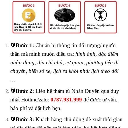
🔰
Bước 1:
Chuẩn bị thông tin đối tượng/ người
thân mà mình muốn điều tra:
hình ảnh, đặc điểm
nhận dạng, địa chỉ nhà, cơ quan, phương tiện di
chuyển, biển số xe, lịch ra khỏi nhà/ lịch theo dõi
…
🔰
Bước 2:
Liên hệ thám tử Nhân Duyên qua duy
nhất Hotline/zalo:
0787.931.999
để được tư vấn,
báo phí và đặt lịch hẹn.
🔰
Bước 3:
Khách hàng chủ động đề xuất thời gian
và địa điểm để gặp mặt làm việc, ký kết hợp đồng