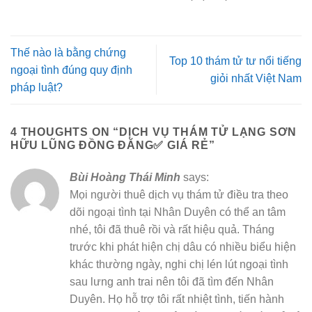
Thế nào là bằng chứng
Top 10 thám tử tư nổi tiếng
ngoại tình đúng quy định
giỏi nhất Việt Nam
pháp luật?
4 THOUGHTS ON “
DỊCH VỤ THÁM TỬ LẠNG SƠN
HỮU LŨNG ĐỒNG ĐĂNG✅ GIÁ RẺ
”
Bùi Hoàng Thái Minh
says:
Mọi người thuê dịch vụ thám tử điều tra theo
dõi ngoại tình tại Nhân Duyên có thể an tâm
nhé, tôi đã thuê rồi và rất hiệu quả. Tháng
trước khi phát hiện chị dâu có nhiều biểu hiện
khác thường ngày, nghi chị lén lút ngoại tình
sau lưng anh trai nên tôi đã tìm đến Nhân
Duyên. Họ hỗ trợ tôi rất nhiệt tình, tiến hành