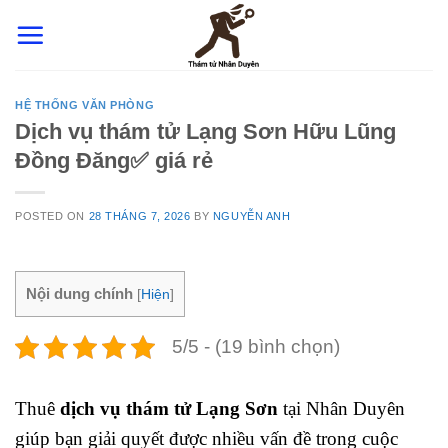
Skip
to
content
HỆ THỐNG VĂN PHÒNG
Dịch vụ thám tử Lạng Sơn Hữu Lũng
Đồng Đăng✅ giá rẻ
POSTED ON
28 THÁNG 7, 2026
BY
NGUYỄN ANH
Nội dung chính
[
Hiện
]
5/5 - (19 bình chọn)
Thuê
dịch vụ thám tử Lạng Sơn
tại Nhân Duyên
giúp bạn giải quyết được nhiều vấn đề trong cuộc