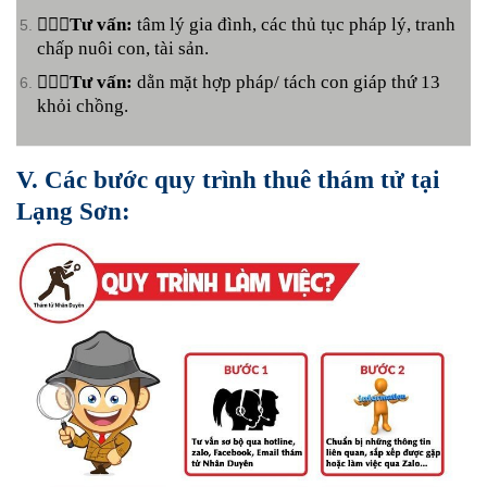
🕵🏻‍♂️Tư vấn:
tâm lý gia đình, các thủ tục pháp lý, tranh
chấp nuôi con, tài sản.
🕵🏻‍♂️Tư vấn:
dằn mặt hợp pháp/ tách con giáp thứ 13
khỏi chồng.
V. Các bước quy trình thuê thám tử tại
Lạng Sơn: