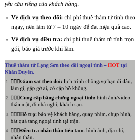
yêu cầu riêng của khách hàng.
Về dịch vụ theo dõi:
chi phí thuê thám tử tính theo
ngày, n
ên làm từ 7 – 10 ngày để đạt hiệu quả cao.
Về dịch vụ điều tra:
chi phí thuê thám tử tính trọn
gói, báo giá trước khi làm.
Thuê thám tử Lạng Sơn theo dõi ngoại tình –
HOT
tại
Nhân Duyên.
🕵🏻‍♂️Giám sát theo dõi:
lịch trình chồng/vợ bạn đi đâu,
làm gì, gặp gỡ ai, có cặp bồ không.
🕵🏻‍♂️Cung cấp bằng chứng ngoại tình:
hình ảnh/video
thân mật, đi nhà nghỉ, khách sạn.
🕵🏻‍♂️Hỗ trợ
: bảo vệ khách hàng, quay phim, chụp hình,
bắt quả tang ngoại tình tại trận.
🕵🏻‍♂️Điều tra nhân thân tiểu tam
: hình ảnh, địa chỉ,
nhân thân.