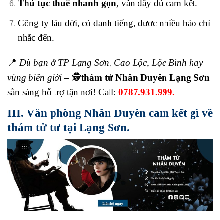
Thủ tục thuê nhanh gọn
, vẫn đầy đủ cam kết.
Công ty lâu đời, có danh tiếng, được nhiều báo chí
nhắc đến.
📍
Dù bạn ở TP Lạng Sơn, Cao Lộc, Lộc Bình hay
vùng biên giới –
🕵️
thám tử Nhân Duyên Lạng Sơn
sẵn sàng hỗ trợ tận nơi! Call:
0787.931.999.
III. Văn phòng Nhân Duyên cam kết gì về
thám tử tư tại Lạng Sơn.