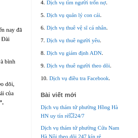
4.
Dịch vụ tìm người trốn nợ
.
5.
Dịch vụ quản lý con cái
.
6.
Dịch vụ thuê vệ sĩ cá nhân
.
đến nay đã
 Đài
7.
Dịch vụ thuê người yêu
.
8.
Dịch vụ giám định ADN
.
và bình
9.
Dịch vụ thuê người theo dõi
.
10.
Dịch vụ điều tra Facebook
.
o dõi,
ái của
Bài viết mới
m”.
Dịch vụ thám tử phường Hồng Hà
HN uy tín rẻ💥24/7
Dịch vụ thám tử phường Cửa Nam
Hà Nội theo dõi 247 kín rẻ