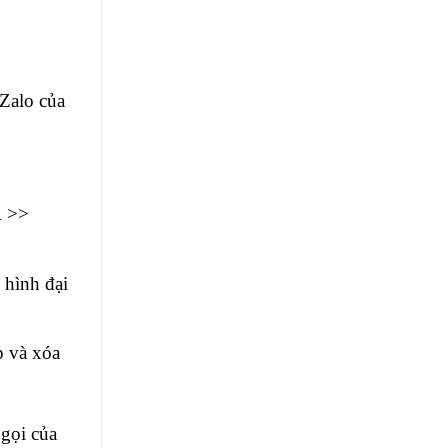
 Zalo của
R >>
 hình đại
p và xóa
 gọi của