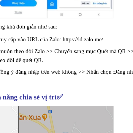
ũng khá đơn giản như sau:
Truy cập vào URL của Zalo:
https://id.zalo.me/
.
h muốn theo dõi Zalo >> Chuyển sang mục Quét mã QR >
heo dõi để quét QR.
ó đồng ý đăng nhập trên web không >> Nhấn chọn Đăng n
 năng chia sẻ vị trí✅