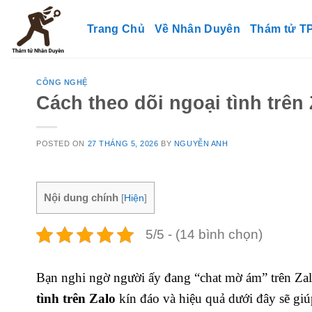
Skip
to
Trang Chủ
Về Nhân Duyên
Thám tử 
content
CÔNG NGHỆ
Cách theo dõi ngoại tình trên
POSTED ON
27 THÁNG 5, 2026
BY
NGUYỄN ANH
Nội dung chính
[
Hiện
]
5/5 - (14 bình chọn)
Bạn nghi ngờ người ấy đang “chat mờ ám” trên Za
tình trên Zalo
kín đáo và hiệu quả dưới đây sẽ gi