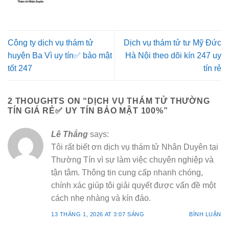
Công ty dịch vụ thám tử
Dịch vụ thám tử tư Mỹ Đức
huyện Ba Vì uy tín✅ bảo mật
Hà Nội theo dõi kín 247 uy
tốt 247
tín rẻ
2 THOUGHTS ON “
DỊCH VỤ THÁM TỬ THƯỜNG
TÍN GIÁ RẺ✅ UY TÍN BẢO MẬT 100%
”
Lê Thắng
says:
Tôi rất biết ơn dịch vụ thám tử Nhân Duyên tại
Thường Tín vì sự làm việc chuyên nghiệp và
tận tâm. Thông tin cung cấp nhanh chóng,
chính xác giúp tôi giải quyết được vấn đề một
cách nhẹ nhàng và kín đáo.
13 THÁNG 1, 2026 AT 3:07 SÁNG
BÌNH LUẬN