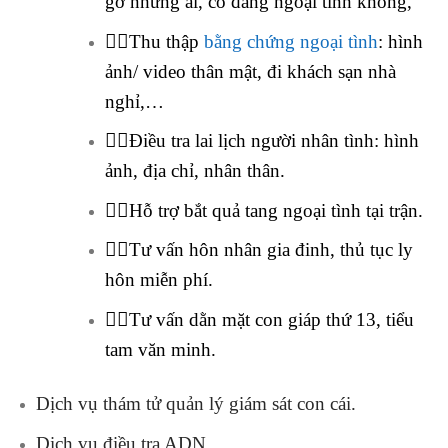
gỡ những ai, có đang ngoại tình không,
🕵️‍♂️Thu thập
bằng chứng ngoại tình
: hình
ảnh/ video thân mật, đi khách sạn nhà
nghỉ,…
🕵️‍♂️Điều tra lai lịch người nhân tình: hình
ảnh, địa chỉ, nhân thân.
🕵️‍♂️Hỗ trợ bắt quả tang ngoại tình tại trận.
🕵️‍♂️Tư vấn hôn nhân gia đinh, thủ tục ly
hôn miễn phí.
🕵️‍♂️Tư vấn dằn mặt con giáp thứ 13, tiểu
tam văn minh.
Dịch vụ thám tử quản lý giám sát con cái.
Dịch vụ điều tra ADN.