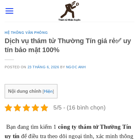
Skip
to
content
HỆ THỐNG VĂN PHÒNG
Dịch vụ thám tử Thường Tín giá rẻ✅ uy
tín bảo mật 100%
POSTED ON
23 THÁNG 6, 2026
BY
NGOC ANH
Nội dung chính
[
Hiện
]
5/5 - (16 bình chọn)
Bạn đang tìm kiếm 1
công ty thám tử Thường Tín
uy tín
để điều tra theo dõi ngoại tình, xác minh thông