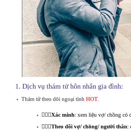
1. Dịch vụ thám tử hôn nhân gia đình:
Thám tử theo dõi ngoại tình
HOT.
🕵🏻‍♂️Xác minh
: xem liệu vợ/ chồng có 
🕵🏻‍♂️Theo dõi vợ/ chồng/ người thân
: