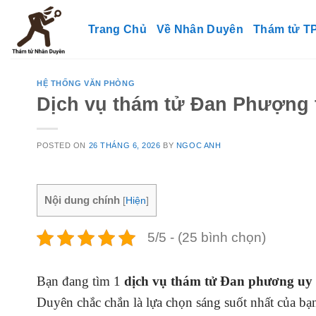
Skip
to
Trang Chủ
Về Nhân Duyên
Thám tử 
content
HỆ THỐNG VĂN PHÒNG
Dịch vụ thám tử Đan Phượng t
POSTED ON
26 THÁNG 6, 2026
BY
NGOC ANH
Nội dung chính
[
Hiện
]
5/5 - (25 bình chọn)
Bạn đang tìm 1
dịch vụ thám tử Đan phương uy 
Duyên chắc chắn là lựa chọn sáng suốt nhất của bạn 