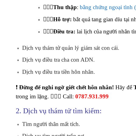
🕵🏻‍♂️Thu thập
:
bằng chứng ngoại tình (
🕵🏻‍♂️Hỗ trợ:
bắt quả tang gian díu tại n
🕵🏻‍♂️Điều tra:
lai lịch của người nhân tì
Dịch vụ thám tử quản lý giám sát con cái.
Dịch vụ điều tra cha con ADN.
Dịch vụ điều tra tiền hôn nhân.
❗
Đừng để nghi ngờ giết chết hôn nhân!
Hãy để
trong im lặng. 🕵️‍♂️💬 Call:
0787.931.999
2. Dịch vụ thám tử tìm kiếm:
Tìm người thân mất tích.
Dịch vụ tìm người trốn nợ.