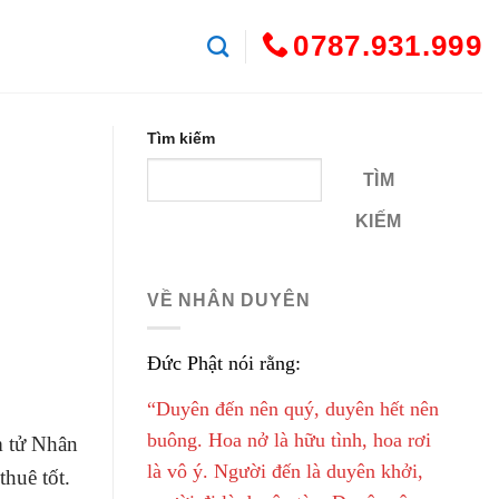
0787.931.999
Tìm kiếm
TÌM
KIẾM
VỀ NHÂN DUYÊN
Đức Phật nói rằng:
“Duyên đến nên quý, duyên hết nên
buông. Hoa nở là hữu tình, hoa rơi
m tử Nhân
là vô ý. Người đến là duyên khởi,
thuê tốt.