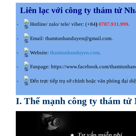
Liên lạc với công ty thám tử N
Hotline/ zalo/ tele/ viber: (+84
)
0787.931.999.
Email:
thamtunhanduyen@gmail.com
.
Website:
thamtunhanduyen.com
.
Fanpage: https://www.facebook.com/thamtunha
Đến trực tiếp trụ sở chính hoặc văn phòng đại di
I. Thế mạnh công ty thám t