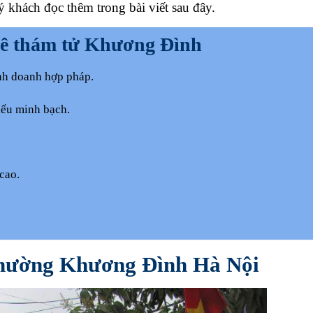
 khách đọc thêm trong bài viết sau đây.
ê thám tử Khương Đình
nh doanh hợp pháp.
ếu minh bạch.
cao.
 phường Khương Đình Hà Nội