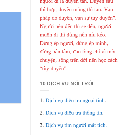
người đi là duyên tàn. Duyên sâu
thì hợp, duyên mỏng thì tan. Vạn
pháp do duyên, vạn sự tùy duyên”.
Người nên đến thì sẽ đến, người
muốn đi thì đừng nên níu kéo.
Đừng ép người, đừng ép mình,
đừng bận tâm, đau lòng chỉ vì một
chuyện, sống trên đời nên học cách
“tùy duyên”.
10 DỊCH VỤ NỔI TRỘI
1.
Dịch vụ điều tra ngoại tình
.
2.
Dịch vụ điều tra thông tin
.
3.
Dịch vụ tìm người mất tích.