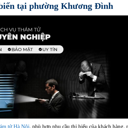
 biến tại phường Khương Đình
hám tử Hà Nội
, phù hợp nhu cầu thị hiếu của khách hàng, n