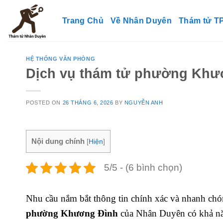
Skip
to
Trang Chủ
Về Nhân Duyên
Thám tử 
content
HỆ THỐNG VĂN PHÒNG
Dịch vụ thám tử phường Khươ
POSTED ON
26 THÁNG 6, 2026
BY
NGUYỄN ANH
Nội dung chính
[
Hiện
]
5/5 - (6 bình chọn)
Nhu cầu nắm bắt thông tin chính xác và nhanh ch
phường Khương Đình
của Nhân Duyên có khả năng