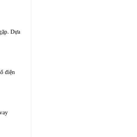
 gặp. Dựa
số điện
 vay