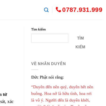
0787.931.999
Tìm kiếm
TÌM
KIẾM
VỀ NHÂN DUYÊN
Đức Phật nói rằng:
“Duyên đến nên quý, duyên hết nên
buông. Hoa nở là hữu tình, hoa rơi
m tử
là vô ý. Người đến là duyên khởi,
sát, xác