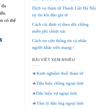
 đa
Dịch vụ thám tử Thanh Liệt Hà Nội
iến.
uy tín kín đáo giá rẻ
òn có thể
Cách cài định vị theo dõi chồng
miễn phí chính xác
n
Cách tra cứu thông tin cá nhân
người khác trên mạng✅
BÀI VIẾT XEM NHIỀU
🔥
Kinh nghiệm thuê thám tử
🔥
Dấu hiệu chồng ngoại tình
Dấu hiệu vợ ngoại tình
🔥
🔥
Tâm lý đàn ông ngoại tình