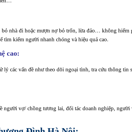
 viên…
ch, bỏ nhà đi hoặc mượn nợ bỏ trốn, lừa đảo… không hiếm
ể tìm kiếm người nhanh chóng và hiệu quả cao.
hệ cao:
lý các vấn đề như theo dõi ngoại tình, tra cứu thông tin 
ề người vợ/ chồng tương lai, đối tác doanh nghiệp, người
Khương Đình Hà Nội: