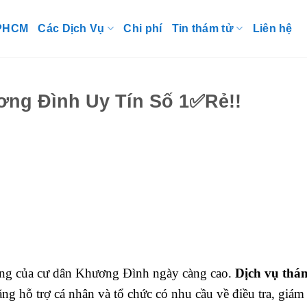
TPHCM
Các Dịch Vụ
Chi phí
Tin thám tử
Liên hệ
ng Đình Uy Tín Số 1✅Rẻ!!
óng của cư dân Khương Đình ngày càng cao.
Dịch vụ thá
 hỗ trợ cá nhân và tổ chức có nhu cầu về điều tra, giám 