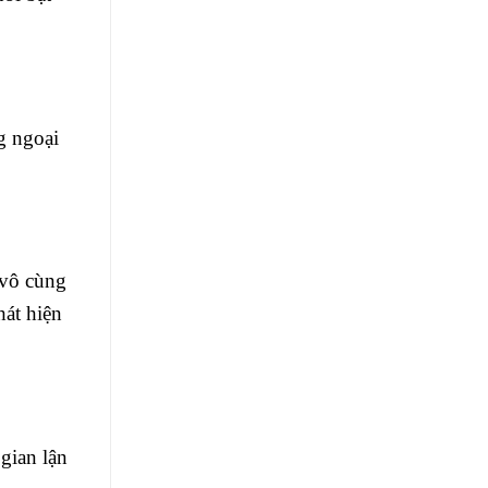
g ngoại
 vô cùng
hát hiện
gian lận