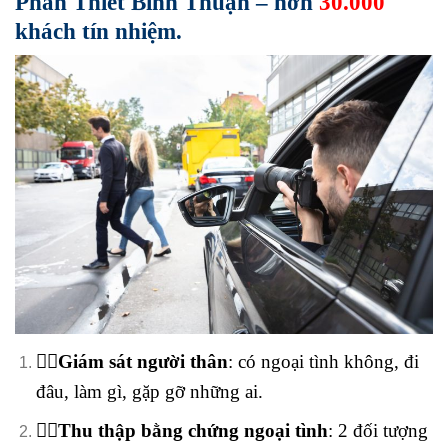
Phan Thiết Bình Thuận – hơn
30.000
khách tín nhiệm.
🕵️‍♂️Giám sát người thân
: có ngoại tình không, đi
đâu, làm gì, gặp gỡ những ai.
🕵️‍♂️Thu thập bằng chứng ngoại tình
: 2 đối tượng