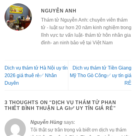
NGUYỄN ANH
Thám tử Nguyễn Anh: chuyên viên thám
tử - luật sư hơn 20 năm kinh nghiệm trong
lĩnh vực tư vấn luật- thám tử hôn nhân gia
đình- an ninh bảo vệ tại Việt Nam
Dịch vụ thám tử Hà Nội uy tín
Dịch vụ thám tử Tiền Giang
2026 giá thuê rẻ✅ Nhân
Mỹ Tho Gò Công✅ uy tín giá
Duyên
RẺ
3 THOUGHTS ON “
DỊCH VỤ THÁM TỬ PHAN
THIẾT BÌNH THUẬN LA GI✅ UY TÍN GIÁ RẺ
”
Nguyễn Hùng
says:
Tôi thật sự trân trọng và biết ơn dịch vụ thám