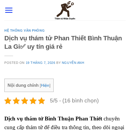
Skip
to
content
HỆ THỐNG VĂN PHÒNG
Dịch vụ thám tử Phan Thiết Bình Thuận
La Gi✅ uy tín giá rẻ
POSTED ON
19 THÁNG 7, 2026
BY
NGUYỄN ANH
Nội dung chính
[
Hiện
]
5/5 - (16 bình chọn)
Dịch vụ thám tử Bình Thuận Phan Thiết
chuyên
cung cấp thám tử để điều tra thông tin, theo dõi ngoại