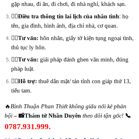
gặp nhau, đi ăn, đi chơi, đi nhà nghỉ, khách sạn.
🕵️‍♂️Điều tra thông tin lai lịch của nhân tình
: họ
tên, gia đình, hình ảnh, địa chỉ nhà, cơ quan.
🕵️‍♂️Tư vấn:
hôn nhân, giấy tờ kiện tụng ngoại tình,
thủ tục ly hôn.
🕵️‍♂️Tư vấn:
giải pháp đánh ghen văn minh, đúng
pháp luật.
🕵️‍♂️Hỗ trợ:
thuê dằn mặt/ tán tỉnh con giáp thứ 13,
tiểu tam.
🔥
Bình Thuận Phan Thiết không giấu nổi kẻ phản
bội
– 📸Thám tử Nhân Duyên
theo dõi tận gốc!
📞
0787.931.999.