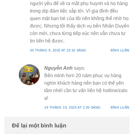
người yêu để về ra mắt phụ huynh và họ hàng
trong dịp đám tiệc sắp tới. Vì gia đình đều
quen mặt bạn bè của tôi nên không thể nhờ họ
được. Nhưng tôi thấy dịch vụ bên Nhân Duyên
còn mới, chưa từng tiếp xúc nên vẫn chưa tự
tin liên hệ được.
30 THÁNG 9, 2025 AT 10:10 SÁNG
BÌNH LUẬN
Nguyễn Anh
says:
Bên mình hơn 20 năm phục vụ hàng
nghìn khách hàng nên bạn có thể yên
tâm nhé! cần tư vấn liên hệ hotline/zalo
ạ!
19 THÁNG 10, 2025 AT 2:20 SÁNG
BÌNH LUẬN
Để lại một bình luận