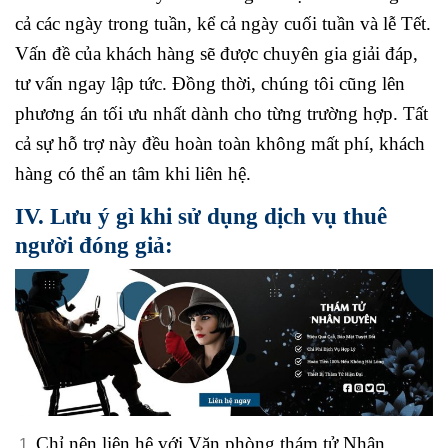
cả các ngày trong tuần, kể cả ngày cuối tuần và lễ Tết.
Vấn đề của khách hàng sẽ được chuyên gia giải đáp,
tư vấn ngay lập tức. Đồng thời, chúng tôi cũng lên
phương án tối ưu nhất dành cho từng trường hợp. Tất
cả sự hỗ trợ này đều hoàn toàn không mất phí, khách
hàng có thể an tâm khi liên hệ.
IV. Lưu ý gì khi sử dụng dịch vụ thuê
người đóng giả:
Chỉ nên liên hệ với Văn phòng thám tử Nhân