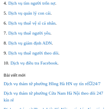
4.
Dịch vụ tìm người trốn nợ
.
5.
Dịch vụ quản lý con cái
.
6.
Dịch vụ thuê vệ sĩ cá nhân
.
7.
Dịch vụ thuê người yêu
.
8.
Dịch vụ giám định ADN
.
9.
Dịch vụ thuê người theo dõi
.
10.
Dịch vụ điều tra Facebook
.
Bài viết mới
Dịch vụ thám tử phường Hồng Hà HN uy tín rẻ💥24/7
Dịch vụ thám tử phường Cửa Nam Hà Nội theo dõi 247
kín rẻ