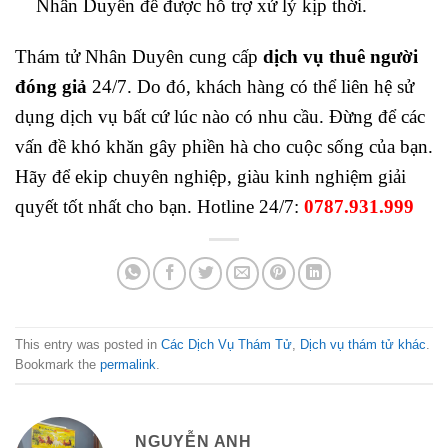
Nhân Duyên để được hỗ trợ xử lý kịp thời.
Thám tử Nhân Duyên cung cấp
dịch vụ thuê người
đóng giả
24/7. Do đó, khách hàng có thể liên hệ sử
dụng dịch vụ bất cứ lúc nào có nhu cầu. Đừng để các
vấn đề khó khăn gây phiền hà cho cuộc sống của bạn.
Hãy để ekip chuyên nghiệp, giàu kinh nghiệm giải
quyết tốt nhất cho bạn. Hotline 24/7:
0787.931.999
This entry was posted in
Các Dịch Vụ Thám Tử
,
Dịch vụ thám tử khác
.
Bookmark the
permalink
.
NGUYỄN ANH