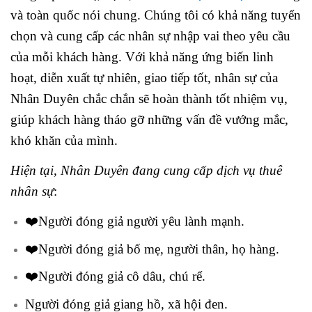
và toàn quốc nói chung. Chúng tôi có khả năng tuyển
chọn và cung cấp các nhân sự nhập vai theo yêu cầu
của mỗi khách hàng. Với khả năng ứng biến linh
hoạt, diễn xuất tự nhiên, giao tiếp tốt, nhân sự của
Nhân Duyên chắc chắn sẽ hoàn thành tốt nhiệm vụ,
giúp khách hàng tháo gỡ những vấn đề vướng mắc,
khó khăn của mình.
Hiện tại, Nhân Duyên đang cung cấp dịch vụ thuê
nhân sự
:
❤️Người đóng giả người yêu lành mạnh.
❤️Người đóng giả bố mẹ, người thân, họ hàng.
❤️Người đóng giả cô dâu, chú rể.
Người đóng giả giang hồ, xã hội đen.