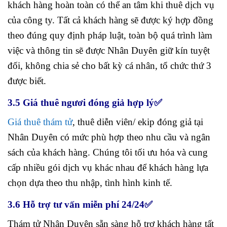
khách hàng hoàn toàn có thể an tâm khi thuê dịch vụ
của công ty. Tất cả khách hàng sẽ được ký hợp đồng
theo đúng quy định pháp luật, toàn bộ quá trình làm
việc và thông tin sẽ được Nhân Duyên giữ kín tuyệt
đối, không chia sẻ cho bất kỳ cá nhân, tổ chức thứ 3
được biết.
3.5 Giá thuê ngươi đóng giả hợp lý✅
Giá thuê thám tử
, thuê diễn viên/ ekip đóng giả tại
Nhân Duyên có mức phù hợp theo nhu cầu và ngân
sách của khách hàng. Chúng tôi tối ưu hóa và cung
cấp nhiều gói dịch vụ khác nhau để khách hàng lựa
chọn dựa theo thu nhập, tình hình kinh tế.
3.6 Hỗ trợ tư vấn miễn phí 24/24✅
Thám tử Nhân Duyên sẵn sàng hỗ trợ khách hàng tất