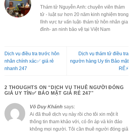
Thám tử Nguyễn Anh: chuyên viên thám
tử - luật sư hơn 20 năm kinh nghiệm trong
lĩnh vực tư vấn luật- thám tử hôn nhân gia
đình- an ninh bảo vệ tại Việt Nam
Dịch vụ điều tra trước hôn
Dịch vụ thám tử điều tra
nhân chính xác✅️ giá rẻ
ngườn hàng Uy tín Bảo mật
nhanh 247
RẺ⚡
2 THOUGHTS ON “
DỊCH VỤ THUÊ NGƯỜI ĐÓNG
GIẢ UY TÍN✅ BẢO MẬT GIÁ RẺ 247
”
Võ Duy Khánh
says:
Ai đã thuê dịch vụ này rồi cho tôi xin một ít
thông tin tham khảo với, có ổn áp và kín đáo
không mọi người. Tôi cần thuê người đóng giả