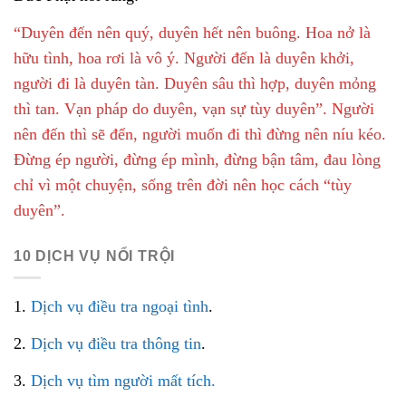
“Duyên đến nên quý, duyên hết nên buông. Hoa nở là
hữu tình, hoa rơi là vô ý. Người đến là duyên khởi,
người đi là duyên tàn. Duyên sâu thì hợp, duyên mỏng
thì tan. Vạn pháp do duyên, vạn sự tùy duyên”. Người
nên đến thì sẽ đến, người muốn đi thì đừng nên níu kéo.
Đừng ép người, đừng ép mình, đừng bận tâm, đau lòng
chỉ vì một chuyện, sống trên đời nên học cách “tùy
duyên”.
10 DỊCH VỤ NỔI TRỘI
1.
Dịch vụ điều tra ngoại tình
.
2.
Dịch vụ điều tra thông tin
.
3.
Dịch vụ tìm người mất tích.