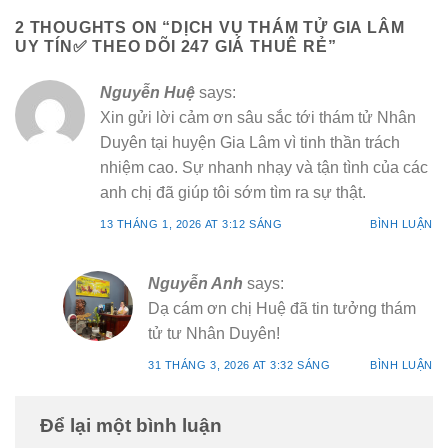
2 THOUGHTS ON “
DỊCH VỤ THÁM TỬ GIA LÂM
UY TÍN✅ THEO DÕI 247 GIÁ THUÊ RẺ
”
Nguyễn Huệ
says:
Xin gửi lời cảm ơn sâu sắc tới thám tử Nhân
Duyên tại huyện Gia Lâm vì tinh thần trách
nhiệm cao. Sự nhanh nhạy và tận tình của các
anh chị đã giúp tôi sớm tìm ra sự thật.
13 THÁNG 1, 2026 AT 3:12 SÁNG
BÌNH LUẬN
Nguyễn Anh
says:
Dạ cám ơn chị Huệ đã tin tưởng thám
tử tư Nhân Duyên!
31 THÁNG 3, 2026 AT 3:32 SÁNG
BÌNH LUẬN
Để lại một bình luận