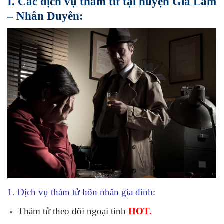
I. Các dịch vụ thám tử tại
huyện Gia Lâm
– Nhân Duyên:
1. Dịch vụ thám tử hôn nhân gia đình:
Thám tử theo dõi ngoại tình
HOT.