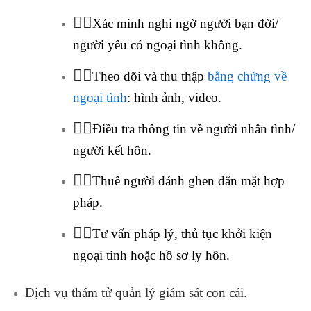
🕵️‍♂️
Xác minh nghi ngờ người bạn đời/
người yêu có ngoại tình không.
🕵️‍♂️
Theo dõi và thu thập
bằng chứng về
ngoại tình
: hình ảnh, video.
🕵️‍♂️
Điều tra thông tin về người nhân tình/
người kết hôn.
🕵️‍♂️
Thuê người đánh ghen dằn mặt hợp
pháp.
🕵️‍♂️
Tư vấn pháp lý, thủ tục khởi kiện
ngoại tình hoặc hồ sơ ly hôn.
Dịch vụ thám tử quản lý giám sát con cái.