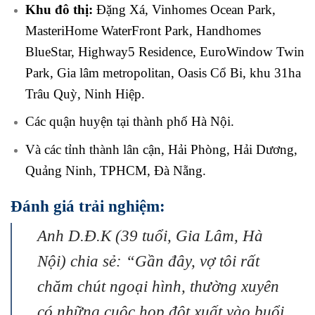
Khu đô thị:
Đặng Xá, Vinhomes Ocean Park,
MasteriHome WaterFront Park, Handhomes
BlueStar, Highway5 Residence, EuroWindow Twin
Park, Gia lâm metropolitan, Oasis Cổ Bi, khu 31ha
Trâu Quỳ, Ninh Hiệp.
Các quận huyện tại thành phố Hà Nội.
Và các tỉnh thành lân cận, Hải Phòng, Hải Dương,
Quảng Ninh, TPHCM, Đà Nẵng.
Đánh giá trải nghiệm:
Anh D.Đ.K (39 tuổi, Gia Lâm, Hà
Nội) chia sẻ: “Gần đây, vợ tôi rất
chăm chút ngoại hình, thường xuyên
có những cuộc họp đột xuất vào buổi