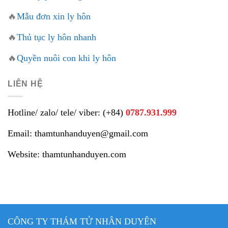
🔥
Mẫu đơn xin ly hôn
🔥
Thủ tục ly hôn nhanh
🔥
Quyền nuôi con khi ly hôn
LIÊN HỆ
Hotline/ zalo/ tele/ viber: (+84)
0787.931.999
Email: thamtunhanduyen@gmail.com
Website: thamtunhanduyen.com
CÔNG TY THÁM TỬ NHÂN DUYÊN