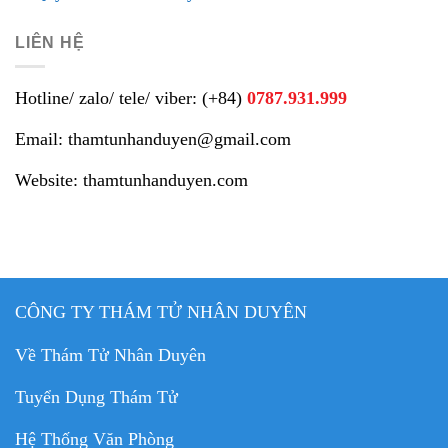
LIÊN HỆ
Hotline/ zalo/ tele/ viber: (+84)
0787.931.999
Email: thamtunhanduyen@gmail.com
Website: thamtunhanduyen.com
CÔNG TY THÁM TỬ NHÂN DUYÊN
Về Thám Tử Nhân Duyên
Tuyển Dụng Thám Tử
Hệ Thống Văn Phòng