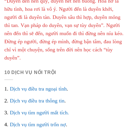
“Duyên đến nên quý, duyên hết nên buông. Hoa nở là
hữu tình, hoa rơi là vô ý. Người đến là duyên khởi,
người đi là duyên tàn. Duyên sâu thì hợp, duyên mỏng
thì tan. Vạn pháp do duyên, vạn sự tùy duyên”. Người
nên đến thì sẽ đến, người muốn đi thì đừng nên níu kéo.
Đừng ép người, đừng ép mình, đừng bận tâm, đau lòng
chỉ vì một chuyện, sống trên đời nên học cách “tùy
duyên”.
10 DỊCH VỤ NỔI TRỘI
1.
Dịch vụ điều tra ngoại tình
.
2.
Dịch vụ điều tra thông tin
.
3.
Dịch vụ tìm người mất tích.
4.
Dịch vụ tìm người trốn nợ
.