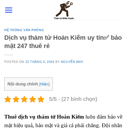
Skip
to
content
HỆ THỐNG VĂN PHÒNG
Dịch vụ thám tử Hoàn Kiếm uy tín✅ bảo
mật 247 thuê rẻ
POSTED ON
22 THÁNG 6, 2026
BY
NGUYỄN ANH
Nội dung chính
[
Hiện
]
5/5 - (27 bình chọn)
Thuê dịch vụ thám tử Hoàn Kiếm
luôn đảm bảo về
mặt hiệu quả, bảo mật và giá cả phải chăng. Đội nhân