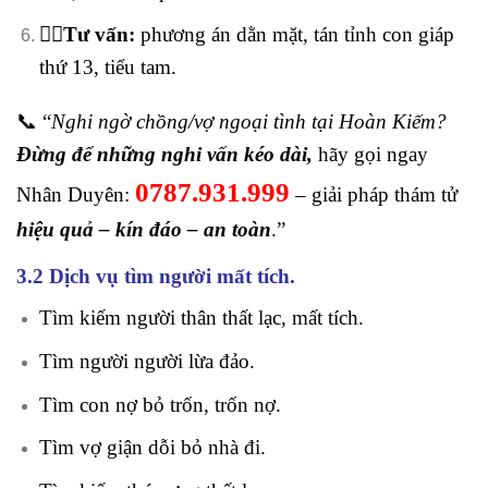
🕵️‍♂️Tư vấn:
phương án dằn mặt, tán tỉnh con giáp
thứ 13, tiểu tam.
📞 “
Nghi ngờ chồng/vợ ngoại tình tại Hoàn Kiếm?
Đừng để những nghi vấn kéo dài,
hãy gọi ngay
0787.931.999
Nhân Duyên:
–
giải pháp thám tử
hiệu quả – kín đáo – an toàn
.”
3.2 Dịch vụ tìm người mất tích.
Tìm kiếm người thân thất lạc, mất tích.
Tìm người người lừa đảo.
T
ìm con nợ bỏ trốn, trốn nợ.
Tìm vợ giận dỗi bỏ nhà đi.