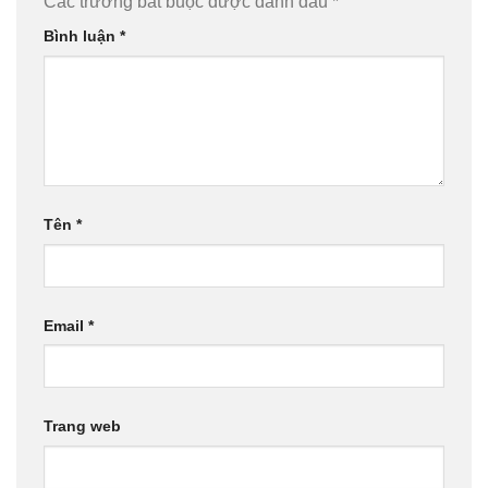
Các trường bắt buộc được đánh dấu
*
Bình luận
*
Tên
*
Email
*
Trang web