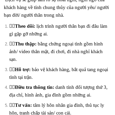
khách hàng về tính chung thủy của người yêu/ người
bạn đời/ người thân trong nhà.
🕵️‍♂️Theo dõi:
lịch trình người thân bạn đi đâu làm
gì gặp gỡ những ai.
🕵️‍♂️Thu thập:
bằng chứng ngoại tình gồm hình
ảnh/ video thân mật, đi chơi, đi nhà nghỉ khách
sạn.
🕵️‍♂️Hỗ trợ:
bảo vệ khách hàng, bắt quả tang ngoại
tình tại trận.
🕵️‍♂️Điều tra thông tin:
danh tính đối tượng thứ 3,
địa chỉ, hình ảnh, gia đình gồm những ai.
🕵️‍♂️Tư vấn:
tâm lý hôn nhân gia đình, thủ tục ly
hôn, tranh chấp tài sản/ con cái.