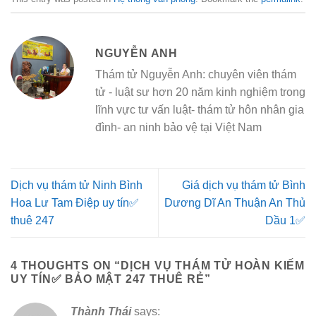
NGUYỄN ANH
Thám tử Nguyễn Anh: chuyên viên thám
tử - luật sư hơn 20 năm kinh nghiệm trong
lĩnh vực tư vấn luật- thám tử hôn nhân gia
đình- an ninh bảo vệ tại Việt Nam
Dịch vụ thám tử Ninh Bình
Giá dịch vụ thám tử Bình
Hoa Lư Tam Điệp uy tín✅
Dương Dĩ An Thuận An Thủ
thuê 247
Dầu 1✅
4 THOUGHTS ON “
DỊCH VỤ THÁM TỬ HOÀN KIẾM
UY TÍN✅ BẢO MẬT 247 THUÊ RẺ
”
Thành Thái
says: