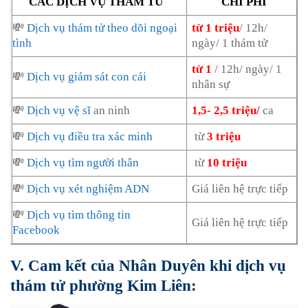
CÁC DỊCH VỤ THÁM TỬ
CHI PHÍ
💸
Dịch vụ thám tử theo dõi ngoại
từ 1 triệu
/ 12h/
tình
ngày/ 1 thám tử
từ 1
/ 12h/ ngày/ 1
💸
Dịch vụ giám sát con cái
nhân sự
💸
Dịch vụ vệ sĩ
an ninh
1,5- 2,5 triệu/
ca
💸
Dịch vụ điều tra xác minh
từ
3 triệu
💸
Dịch vụ tìm người thân
từ
10 triệu
💸
Dịch vụ xét nghiệm ADN
Giá liên hệ trực tiếp
💸
Dịch vụ tìm thông tin
Giá liên hệ trực tiếp
Facebook
V. Cam kết của Nhân Duyên khi dịch vụ
thám tử phường Kim Liên: