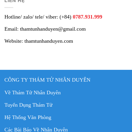
LIÊN HỆ
Hotline/ zalo/ tele/ viber: (+84)
0787.931.999
Email: thamtunhanduyen@gmail.com
Website: thamtunhanduyen.com
CÔNG TY THÁM TỬ NHÂN DUYÊN
Về Thám Tử Nhân Duyên
Tuyển Dụng Thám Tử
Hệ Thống Văn Phòng
Các Bài Báo Về Nhân Duyên