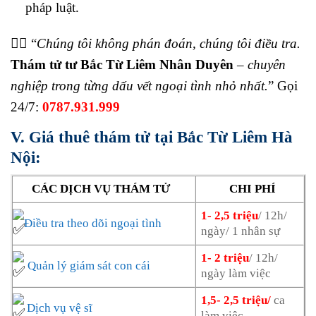
pháp luật.
🕵️‍♂️ “
Chúng tôi không phán đoán, chúng tôi điều tra.
Thám tử tư Bắc Từ Liêm Nhân Duyên
– chuyên
nghiệp trong từng dấu vết ngoại tình nhỏ nhất.
” Gọi
24/7:
0787.931.999
V. Giá thuê thám tử tại Bắc Từ Liêm Hà
Nội:
CÁC DỊCH VỤ THÁM TỬ
CHI PHÍ
1- 2,5 triệu
/ 12h/
Điều tra theo dõi ngoại tình
ngày/ 1 nhân sự
1- 2 triệu
/ 12h/
Quản lý giám sát con cái
ngày làm việc
1,5- 2,5 triệu/
ca
Dịch vụ vệ sĩ
làm việc