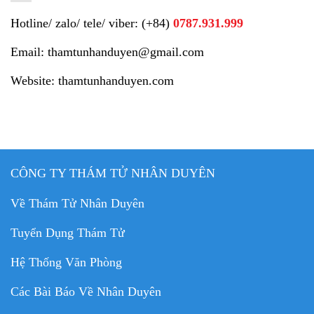
Hotline/ zalo/ tele/ viber: (+84)
0787.931.999
Email: thamtunhanduyen@gmail.com
Website: thamtunhanduyen.com
CÔNG TY THÁM TỬ NHÂN DUYÊN
Về Thám Tử Nhân Duyên
Tuyển Dụng Thám Tử
Hệ Thống Văn Phòng
Các Bài Báo Về Nhân Duyên