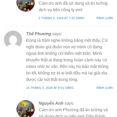
Cám ơn anh đã sử dụng và tin tưởng
dịch vụ bên công ty em!
2 THÁNG 2, 2026 AT 7:22 SÁNG
BÌNH LUẬN
Thế Phương
says:
Đúng là trăm nghe không bằng một thấy. Cứ
ngồi đoán già đoán non vợ mình có đang
ngoại tình không chỉ thêm mệt thân. Mình
khuyên thật ai đang trong hoàn cảnh này cứ
inbox nhờ tư vấn. Bên này họ bảo mật thông
tin tốt, không sợ bị ai biết đâu mà lại giải tỏa
được cái nút thắt trong lòng.
15 THÁNG 5, 2026 AT 9:01 SÁNG
BÌNH LUẬN
Nguyễn Anh
says:
Cám ơn anh Phương đã tin tưởng và
sử dụng dịch vụ bên em! Trân thành