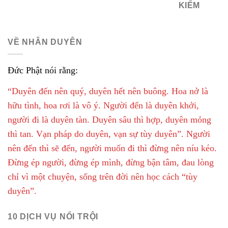
KIẾM
VỀ NHÂN DUYÊN
Đức Phật nói rằng:
“Duyên đến nên quý, duyên hết nên buông. Hoa nở là
hữu tình, hoa rơi là vô ý. Người đến là duyên khởi,
người đi là duyên tàn. Duyên sâu thì hợp, duyên mỏng
thì tan. Vạn pháp do duyên, vạn sự tùy duyên”. Người
nên đến thì sẽ đến, người muốn đi thì đừng nên níu kéo.
Đừng ép người, đừng ép mình, đừng bận tâm, đau lòng
chỉ vì một chuyện, sống trên đời nên học cách “tùy
duyên”.
10 DỊCH VỤ NỔI TRỘI