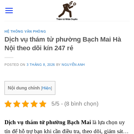
Skip
to
content
HỆ THỐNG VĂN PHÒNG
Dịch vụ thám tử phường Bạch Mai Hà
Nội theo dõi kín 247 rẻ
POSTED ON
3 THÁNG 8, 2026
BY
NGUYỄN ANH
Nội dung chính
[
Hiện
]
5/5 - (8 bình chọn)
Dịch vụ thám tử phường Bạch Mai
là lựa chọn uy
tín để hỗ trợ bạn khi cần điều tra, theo dõi, giám sát…