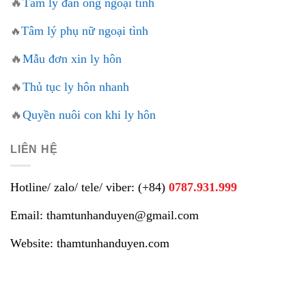
🔥
Tâm lý đàn ông ngoại tình
Tâm lý phụ nữ ngoại tình
🔥
🔥
Mẫu đơn xin ly hôn
🔥
Thủ tục ly hôn nhanh
🔥
Quyền nuôi con khi ly hôn
LIÊN HỆ
Hotline/ zalo/ tele/ viber: (+84)
0787.931.999
Email: thamtunhanduyen@gmail.com
Website: thamtunhanduyen.com