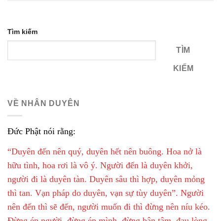
Tìm kiếm
TÌM
KIẾM
VỀ NHÂN DUYÊN
Đức Phật nói rằng:
“Duyên đến nên quý, duyên hết nên buông. Hoa nở là
hữu tình, hoa rơi là vô ý. Người đến là duyên khởi,
người đi là duyên tàn. Duyên sâu thì hợp, duyên mỏng
thì tan. Vạn pháp do duyên, vạn sự tùy duyên”. Người
nên đến thì sẽ đến, người muốn đi thì đừng nên níu kéo.
Đừng ép người, đừng ép mình, đừng bận tâm, đau lòng