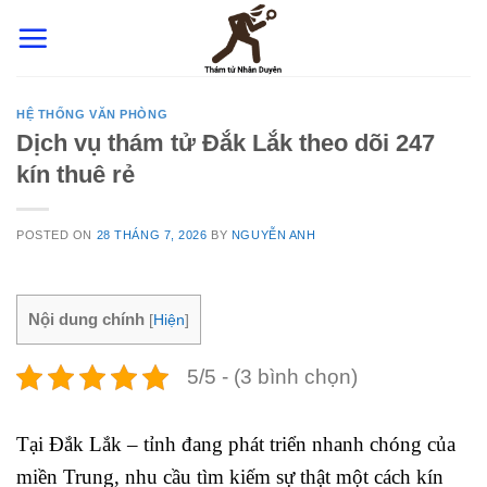
Skip
to
content
HỆ THỐNG VĂN PHÒNG
Dịch vụ thám tử Đắk Lắk theo dõi 247
kín thuê rẻ
POSTED ON
28 THÁNG 7, 2026
BY
NGUYỄN ANH
Nội dung chính
[
Hiện
]
5/5 - (3 bình chọn)
Tại Đắk Lắk – tỉnh đang phát triển nhanh chóng của
miền Trung, nhu cầu tìm kiếm sự thật một cách kín