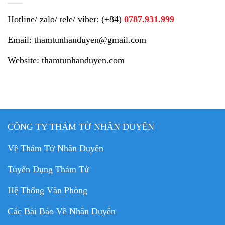
Hotline/ zalo/ tele/ viber: (+84)
0787.931.999
Email: thamtunhanduyen@gmail.com
Website: thamtunhanduyen.com
CÔNG TY THÁM TỬ NHÂN DUYÊN
Về Thám Tử Nhân Duyên
Tuyển Dụng Thám Tử
Hệ Thống Văn Phòng
Các Bài Báo Về Nhân Duyên