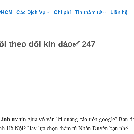
TPHCM
Các Dịch Vụ
Chi phí
Tin thám tử
Liên hệ
ội theo dõi kín đáo✅ 247
inh uy tín
giữa vô vàn lời quảng cáo trên google? Bạn 
 Linh Hà Nội? Hãy lựa chọn thám tử Nhân Duyên bạn nhé.