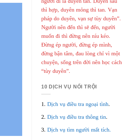
người đi là duyên tàn. Duyên sâu
thì hợp, duyên mỏng thì tan. Vạn
pháp do duyên, vạn sự tùy duyên”.
Người nên đến thì sẽ đến, người
muốn đi thì đừng nên níu kéo.
Đừng ép người, đừng ép mình,
đừng bận tâm, đau lòng chỉ vì một
chuyện, sống trên đời nên học cách
“tùy duyên”.
10 DỊCH VỤ NỔI TRỘI
1.
Dịch vụ điều tra ngoại tình
.
2.
Dịch vụ điều tra thông tin
.
3.
Dịch vụ tìm người mất tích.