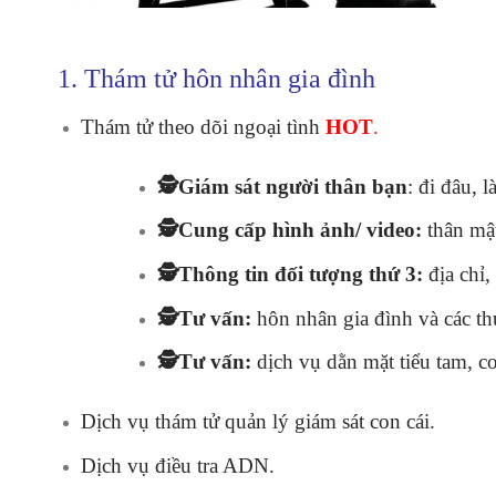
1. Thám tử hôn nhân gia đình
Thám tử theo dõi ngoại tình
HOT
.
🕵️Giám sát người thân bạn
: đi đâu, 
🕵️Cung cấp hình ảnh/ video:
thân mật
🕵️Thông tin đối tượng thứ 3:
địa chỉ,
🕵️Tư vấn:
hôn nhân gia đình và các thủ
🕵️Tư vấn:
dịch vụ dằn mặt tiểu tam, c
Dịch vụ thám tử quản lý giám sát con cái.
Dịch vụ điều tra ADN.