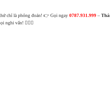
hứ chỉ là phỏng đoán! 👉 Gọi ngay
0787.931.999
–
Thá
 nghi vấn! 🕵️‍♀️📸