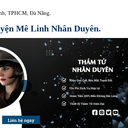
Ninh, TPHCM, Đà Nẵng.
huyện Mê Linh
Nhân Duyên.