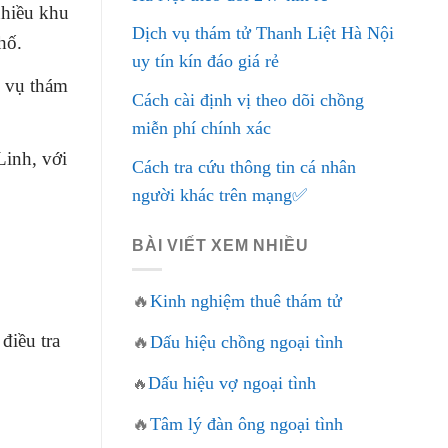
nhiều khu
Dịch vụ thám tử Thanh Liệt Hà Nội
hố.
uy tín kín đáo giá rẻ
h vụ thám
Cách cài định vị theo dõi chồng
miễn phí chính xác
Linh
, với
Cách tra cứu thông tin cá nhân
người khác trên mạng✅
BÀI VIẾT XEM NHIỀU
🔥
Kinh nghiệm thuê thám tử
điều tra
🔥
Dấu hiệu chồng ngoại tình
Dấu hiệu vợ ngoại tình
🔥
🔥
Tâm lý đàn ông ngoại tình