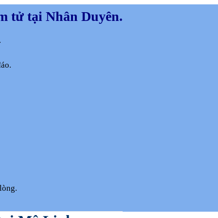
m tử tại Nhân Duyên.
.
đáo.
lòng.