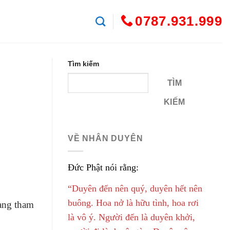
0787.931.999
Tìm kiếm
TÌM
KIẾM
VỀ NHÂN DUYÊN
Đức Phật nói rằng:
“Duyên đến nên quý, duyên hết nên
buông. Hoa nở là hữu tình, hoa rơi
đang tham
là vô ý. Người đến là duyên khởi,