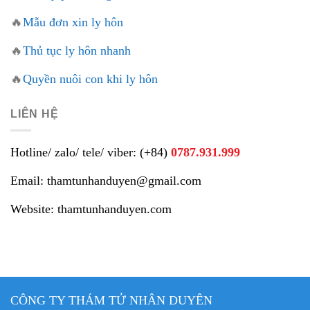
🔥
Mẫu đơn xin ly hôn
🔥
Thủ tục ly hôn nhanh
🔥
Quyền nuôi con khi ly hôn
LIÊN HỆ
Hotline/ zalo/ tele/ viber: (+84)
0787.931.999
Email: thamtunhanduyen@gmail.com
Website: thamtunhanduyen.com
CÔNG TY THÁM TỬ NHÂN DUYÊN