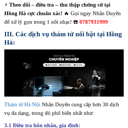
⚡
Theo dõi – điều tra – thu thập chứng cứ tại
Hồng Hà cực chuẩn xác!
🔥 Gọi ngay Nhân Duyên
để xử lý gọn trong 1 nốt nhạc! ☎️
0787931999
III. Các dịch vụ thám tử nổi bật tại Hồng
Hà:
Thám tử Hà Nội
Nhân Duyên cung cấp hơn 30 dịch
vụ đa dạng, trong đó phổ biến nhất như:
3.1 Điều tra hôn nhân, gia đình: