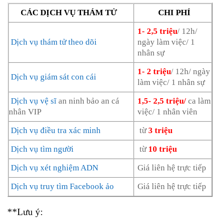
CÁC DỊCH VỤ THÁM TỬ
CHI PHÍ
1- 2,5 triệu
/ 12h/
Dịch vụ thám tử theo dõi
ngày làm việc/ 1
nhân sự
1- 2 triệu
/ 12h/ ngày
Dịch vụ giám sát con cái
làm việc/ 1 nhân sự
Dịch vụ vệ sĩ
an ninh bảo an cá
1,5- 2,5 triệu/
ca làm
nhân VIP
việc/ 1 nhân viên
Dịch vụ điều tra xác minh
từ
3 triệu
Dịch vụ tìm người
từ
10 triệu
Dịch vụ xét nghiệm ADN
Giá liên hệ trực tiếp
Dịch vụ truy tìm Facebook ảo
Giá liên hệ trực tiếp
**Lưu ý: