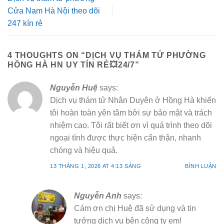
Cửa Nam Hà Nội theo dõi
247 kín rẻ
4 THOUGHTS ON “
DỊCH VỤ THÁM TỬ PHƯỜNG
HỒNG HÀ HN UY TÍN RẺ💥24/7
”
Nguyễn Huệ
says:
Dịch vụ thám tử Nhân Duyên ở Hồng Hà khiến
tôi hoàn toàn yên tâm bởi sự bảo mật và trách
nhiệm cao. Tôi rất biết ơn vì quá trình theo dõi
ngoại tình được thực hiện cẩn thận, nhanh
chóng và hiệu quả.
13 THÁNG 1, 2026 AT 4:13 SÁNG
BÌNH LUẬN
Nguyễn Anh
says:
Cám ơn chị Huệ đã sử dụng và tin
tưởng dịch vụ bên công ty em!