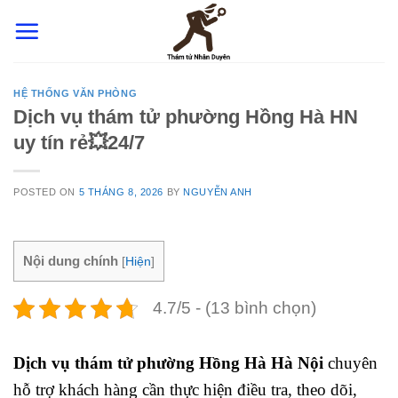
Skip
to
content
HỆ THỐNG VĂN PHÒNG
Dịch vụ thám tử phường Hồng Hà HN
uy tín rẻ💥24/7
POSTED ON
5 THÁNG 8, 2026
BY
NGUYỄN ANH
Nội dung chính
[
Hiện
]
4.7/5 - (13 bình chọn)
Dịch vụ thám tử phường Hồng Hà Hà Nội
chuyên
hỗ trợ khách hàng cần thực hiện điều tra, theo dõi,