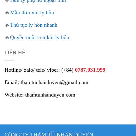
Tâm lý phụ nữ ngoại tình
🔥
🔥
Mẫu đơn xin ly hôn
🔥
Thủ tục ly hôn nhanh
🔥
Quyền nuôi con khi ly hôn
LIÊN HỆ
Hotline/ zalo/ tele/ viber: (+84)
0787.931.999
Email: thamtunhanduyen@gmail.com
Website: thamtunhanduyen.com
CÔNG TY THÁM TỬ NHÂN DUYÊN