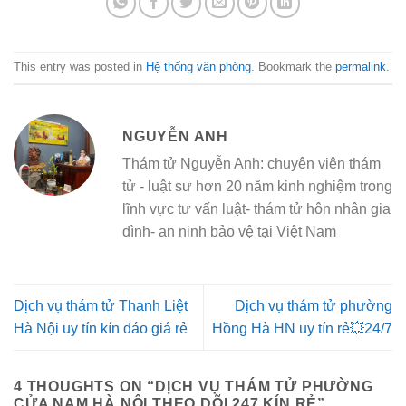
This entry was posted in
Hệ thống văn phòng
. Bookmark the
permalink
.
NGUYỄN ANH
Thám tử Nguyễn Anh: chuyên viên thám
tử - luật sư hơn 20 năm kinh nghiệm trong
lĩnh vực tư vấn luật- thám tử hôn nhân gia
đình- an ninh bảo vệ tại Việt Nam
Dịch vụ thám tử Thanh Liệt
Dịch vụ thám tử phường
Hà Nội uy tín kín đáo giá rẻ
Hồng Hà HN uy tín rẻ💥24/7
4 THOUGHTS ON “
DỊCH VỤ THÁM TỬ PHƯỜNG
CỬA NAM HÀ NỘI THEO DÕI 247 KÍN RẺ
”