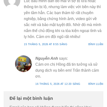
Lúc đầu mình đắn đo mãi vì sợ bị lừa hoặc
thông tin bị lộ, nhưng làm việc với bên này thì
yên tâm hẳn. Các bạn thám tử rất chuyên
nghiệp, bằng chứng hình ảnh, video gửi về
sắc nét và bảo mật tuyệt đối. Nhờ đó mà mình
nắm thế chủ động khi ra tòa kiện ngoại tình và
ly hôn. Cảm ơn đội ngũ rất nhiều!
15 THÁNG 5, 2026 AT 8:55 SÁNG
BÌNH LUẬN
Nguyễn Anh
says:
Cám ơn chị Hồng đã tin tưởng và sử
dụng dịch vụ bên em! Trân thành cám
ơn.
16 THÁNG 5, 2026 AT 12:20 SÁNG
BÌNH LUẬN
Để lại một bình luận