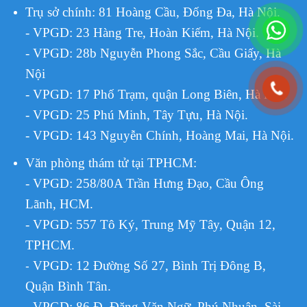
Trụ sở chính: 81 Hoàng Cầu, Đống Đa, Hà Nội.
- VPGD: 23 Hàng Tre, Hoàn Kiếm, Hà Nội.
- VPGD: 28b Nguyễn Phong Sắc, Cầu Giấy, Hà
Nội
- VPGD: 17 Phố Trạm, quận Long Biên, Hà Nội.
- VPGD: 25 Phú Minh, Tây Tựu, Hà Nội.
- VPGD: 143 Nguyễn Chính, Hoàng Mai, Hà Nội.
Văn phòng thám tử tại TPHCM
:
- VPGD: 258/80A Trần Hưng Đạo, Cầu Ông
Lãnh, HCM.
- VPGD: 557 Tô Ký, Trung Mỹ Tây, Quận 12,
TPHCM.
VPGD:
12 Đường Số 27, Bình Trị Đông B,
-
Quận Bình Tân.
- VPGD: 86 Đ. Đặng Văn Ngữ, Phú Nhuận, Sài