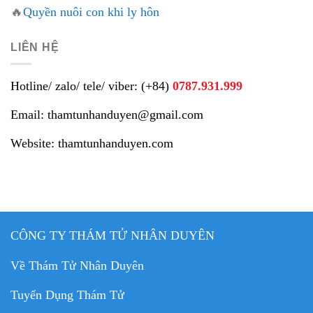
🔥
Quyền nuôi con khi ly hôn
LIÊN HỆ
Hotline/ zalo/ tele/ viber: (+84)
0787.931.999
Email: thamtunhanduyen@gmail.com
Website: thamtunhanduyen.com
CÔNG TY THÁM TỬ NHÂN DUYÊN
Về Thám Tử Nhân Duyên
Tuyển Dụng Thám Tử