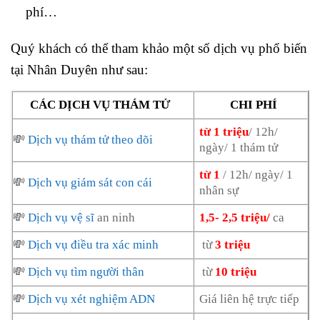
phí…
Quý khách có thể tham khảo một số dịch vụ phổ biến
tại Nhân Duyên như sau:
CÁC DỊCH VỤ THÁM TỬ
CHI PHÍ
từ 1 triệu
/ 12h/
💸
Dịch vụ thám tử theo dõi
ngày/ 1 thám tử
từ 1
/ 12h/ ngày/ 1
💸
Dịch vụ giám sát con cái
nhân sự
💸
Dịch vụ vệ sĩ
an ninh
1,5- 2,5 triệu/
ca
💸
Dịch vụ điều tra xác minh
từ
3 triệu
💸
Dịch vụ tìm người thân
từ
10 triệu
💸
Dịch vụ xét nghiệm ADN
Giá liên hệ trực tiếp