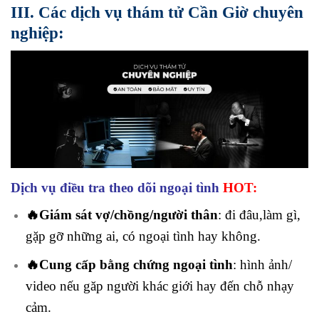
III. Các dịch vụ thám tử Cần Giờ chuyên
nghiệp:
Dịch vụ điều tra theo dõi ngoại tình
HOT:
🔥Giám sát vợ/chồng/người thân
: đi đâu,làm gì,
gặp gỡ những ai, có ngoại tình hay không.
🔥Cung cấp bằng chứng ngoại tình
: hình ảnh/
video nếu găp người khác giới hay đến chỗ nhạy
cảm.