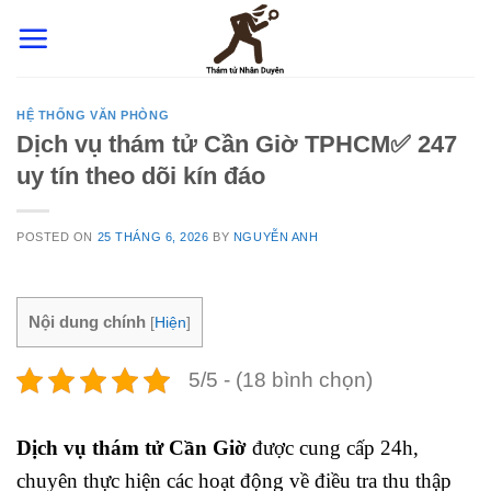
Skip
to
content
HỆ THỐNG VĂN PHÒNG
Dịch vụ thám tử Cần Giờ TPHCM✅ 247
uy tín theo dõi kín đáo
POSTED ON
25 THÁNG 6, 2026
BY
NGUYỄN ANH
Nội dung chính
[
Hiện
]
5/5 - (18 bình chọn)
Dịch vụ thám tử Cần Giờ
được cung cấp 24h,
chuyên thực hiện các hoạt động về điều tra thu thập