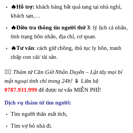
🔥Hỗ trợ:
khách hàng bắt quả tang tại nhà nghỉ,
khách sạn,…
🔥Điều tra thông tin người thứ 3
: lý lịch cá nhân,
tình trạng hôn nhân, địa chỉ, cơ quan.
🔥Tư vấn
: cách giữ chồng, thủ tục ly hôn, tranh
chấp con cái/ tài sản.
🕵️‍♂️
Thám tử Cần Giờ Nhân Duyên – Lật tẩy mọi bí
mật ngoại tình chỉ trong 24h!
📱 Liên hệ
0787.931.999
để được tư vấn MIỄN PHÍ!
Dịch vụ thám tử tìm người:
Tìm người thân mất tích,
Tìm vợ bỏ nhà đi.