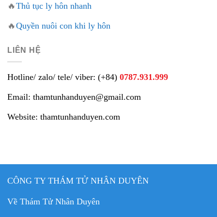
🔥
Thủ tục ly hôn nhanh
🔥
Quyền nuôi con khi ly hôn
LIÊN HỆ
Hotline/ zalo/ tele/ viber: (+84)
0787.931.999
Email: thamtunhanduyen@gmail.com
Website: thamtunhanduyen.com
CÔNG TY THÁM TỬ NHÂN DUYÊN
Về Thám Tử Nhân Duyên