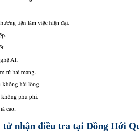
 phương tiện làm việc hiện đại.
ệp.
ết.
nghệ AI.
ám tử hai mang.
 không hài lòng.
, không phu phí.
iá cao.
m tử nhận điều tra tại Đồng Hới 