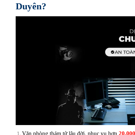
Duyên?
Văn phòng thám tử lâu đời, phục vụ hơn
20.00