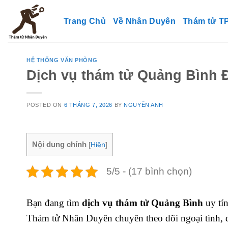
Skip
to
Trang Chủ
Về Nhân Duyên
Thám tử 
content
HỆ THỐNG VĂN PHÒNG
Dịch vụ thám tử Quảng Bình Đ
POSTED ON
6 THÁNG 7, 2026
BY
NGUYỄN ANH
Nội dung chính
[
Hiện
]
5/5 - (17 bình chọn)
Bạn đang tìm
dịch vụ thám tử Quảng Bình
uy tín
Thám tử Nhân Duyên chuyên theo dõi ngoại tình, đi