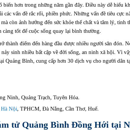
ổ biến hơn trong những năm gần đây. Điều này dễ hiểu kh
ải các vấn đề rắc rối, phiền phức. Những vấn đề tiêu cực 
ời mà còn ảnh hưởng đến sức khỏe thể chất và tâm lý, tinh 
 càng tốt để cuộc sống quay lại bình thường.
rở thành điểm đến hàng đầu được nhiều người săn đón. N
ảy sinh nhiều bất cập về đời sống, an ninh xã hội. Vì v
ại Quảng Bình, cung cấp hơn 30 dịch vụ cho người dân tạ
ảng Ninh, Quảng Trạch, Tuyên Hóa.
:
Hà Nội
, TPHCM, Đà Nẵng, Cần Thơ, Huế.
thám tử Quảng Bình Đồng Hới tại 