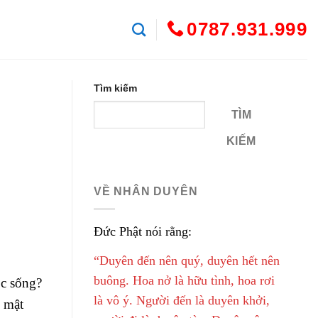
0787.931.999
Tìm kiếm
TÌM
KIẾM
VỀ NHÂN DUYÊN
Đức Phật nói rằng:
“Duyên đến nên quý, duyên hết nên
buông. Hoa nở là hữu tình, hoa rơi
ộc sống?
là vô ý. Người đến là duyên khởi,
o mật