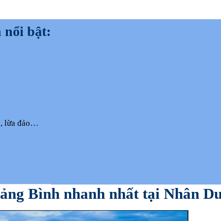
 nổi bật:
p, lừa đảo…
ảng Bình nhanh nhất tại Nhân D