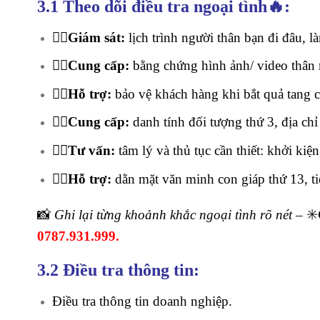
3.1 Theo dõi điều tra ngoại tình🔥:
🕵️‍♂️Giám sát:
lịch trình người thân bạn đi đâu, l
🕵️‍♂️Cung cấp:
bằng chứng hình ảnh/ video thân m
🕵️‍♂️Hỗ trợ:
bảo vệ khách hàng khi bắt quả tang c
🕵️‍♂️Cung cấp:
danh tính đối tượng thứ 3, địa chỉ
🕵️‍♂️Tư vấn:
tâm lý và thủ tục cần thiết: khởi kiện
🕵️‍♂️Hỗ trợ:
dằn mặt văn minh con giáp thứ 13, ti
📸
Ghi lại từng khoảnh khắc ngoại tình rõ nét
– ✳️
0787.931.999.
3.2 Điều tra thông tin:
Điều tra thông tin doanh nghiệp.