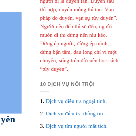
người đi là duyên tàn. Duyên sâu
thì hợp, duyên mỏng thì tan. Vạn
pháp do duyên, vạn sự tùy duyên”.
Người nên đến thì sẽ đến, người
muốn đi thì đừng nên níu kéo.
Đừng ép người, đừng ép mình,
đừng bận tâm, đau lòng chỉ vì một
chuyện, sống trên đời nên học cách
“tùy duyên”.
10 DỊCH VỤ NỔI TRỘI
1.
Dịch vụ điều tra ngoại tình
.
2.
Dịch vụ điều tra thông tin
.
uyên
3.
Dịch vụ tìm người mất tích.