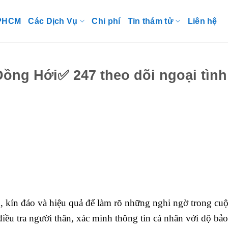
TPHCM
Các Dịch Vụ
Chi phí
Tin thám tử
Liên hệ
ồng Hới✅ 247 theo dõi ngoại tình
, kín đáo và hiệu quả để làm rõ những nghi ngờ trong cu
ều tra người thân, xác minh thông tin cá nhân với độ bả