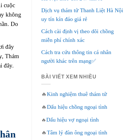
i cuộc
Dịch vụ thám tử Thanh Liệt Hà Nội
này không
uy tín kín đáo giá rẻ
thần. Do
Cách cài định vị theo dõi chồng
miễn phí chính xác
ơi đây
Cách tra cứu thông tin cá nhân
ậy, Thám
người khác trên mạng✅
i đây.
BÀI VIẾT XEM NHIỀU
🔥
Kinh nghiệm thuê thám tử
🔥
Dấu hiệu chồng ngoại tình
Dấu hiệu vợ ngoại tình
🔥
Nhân
🔥
Tâm lý đàn ông ngoại tình