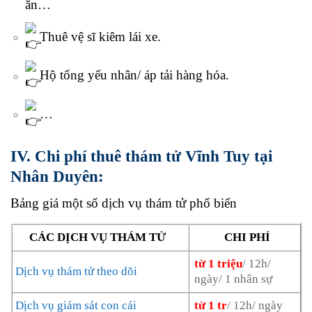
ăn…
Thuê vệ sĩ kiêm lái xe.
Hộ tống yếu nhân/ áp tải hàng hóa.
…
IV. Chi phí thuê thám tử Vĩnh Tuy tại
Nhân Duyên:
Bảng giá một số dịch vụ thám tử phổ biến
CÁC DỊCH VỤ THÁM TỬ
CHI PHÍ
từ 1 triệu
/ 12h/
Dịch vụ thám tử theo dõi
ngày/ 1 nhân sự
Dịch vụ giám sát con cái
từ 1 tr
/ 12h/ ngày