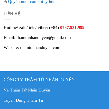
🔥
Quyền nuôi con khi ly hôn
LIÊN HỆ
Hotline/ zalo/ tele/ viber: (+84)
0787.931.999
Email: thamtunhanduyen@gmail.com
Website: thamtunhanduyen.com
CÔNG TY THÁM TỬ NHÂN DUYÊN
Về Thám Tử Nhân Duyên
Tuyển Dụng Thám Tử