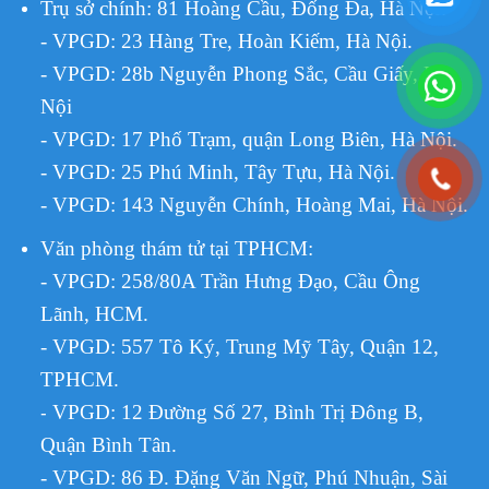
Trụ sở chính: 81 Hoàng Cầu, Đống Đa, Hà Nội.
- VPGD: 23 Hàng Tre, Hoàn Kiếm, Hà Nội.
- VPGD: 28b Nguyễn Phong Sắc, Cầu Giấy, Hà
Nội
- VPGD: 17 Phố Trạm, quận Long Biên, Hà Nội.
- VPGD: 25 Phú Minh, Tây Tựu, Hà Nội.
- VPGD: 143 Nguyễn Chính, Hoàng Mai, Hà Nội.
Văn phòng thám tử tại TPHCM
:
- VPGD: 258/80A Trần Hưng Đạo, Cầu Ông
Lãnh, HCM.
- VPGD: 557 Tô Ký, Trung Mỹ Tây, Quận 12,
TPHCM.
VPGD:
12 Đường Số 27, Bình Trị Đông B,
-
Quận Bình Tân.
- VPGD: 86 Đ. Đặng Văn Ngữ, Phú Nhuận, Sài