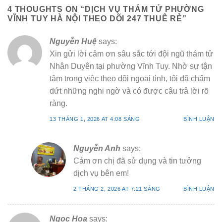
4 THOUGHTS ON “
DỊCH VỤ THÁM TỬ PHƯỜNG
VĨNH TUY HÀ NỘI THEO DÕI 247 THUÊ RẺ
”
Nguyễn Huệ
says:
Xin gửi lời cảm ơn sâu sắc tới đội ngũ thám tử
Nhân Duyên tại phường Vĩnh Tuy. Nhờ sự tận
tâm trong việc theo dõi ngoại tình, tôi đã chấm
dứt những nghi ngờ và có được câu trả lời rõ
ràng.
13 THÁNG 1, 2026 AT 4:08 SÁNG
BÌNH LUẬN
Nguyễn Anh
says:
Cám ơn chị đã sử dụng và tin tưởng
dịch vụ bên em!
2 THÁNG 2, 2026 AT 7:21 SÁNG
BÌNH LUẬN
Ngọc Hoa
says: