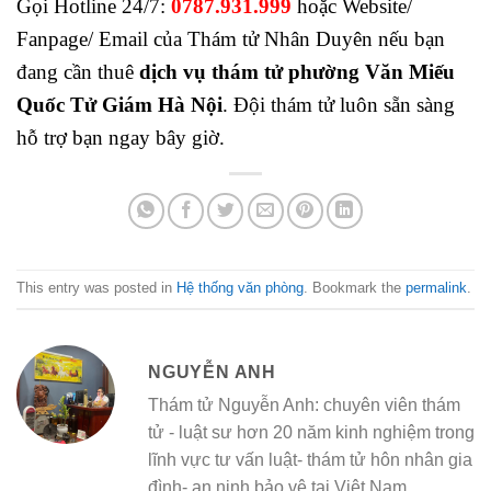
Gọi Hotline 24/7:
0787.931.999
hoặc Website/
Fanpage/ Email của Thám tử Nhân Duyên nếu bạn
đang cần thuê
dịch vụ thám tử phường Văn Miếu
Quốc Tử Giám Hà Nội
. Đội thám tử luôn sẵn sàng
hỗ trợ bạn ngay bây giờ.
This entry was posted in
Hệ thống văn phòng
. Bookmark the
permalink
.
NGUYỄN ANH
Thám tử Nguyễn Anh: chuyên viên thám
tử - luật sư hơn 20 năm kinh nghiệm trong
lĩnh vực tư vấn luật- thám tử hôn nhân gia
đình- an ninh bảo vệ tại Việt Nam