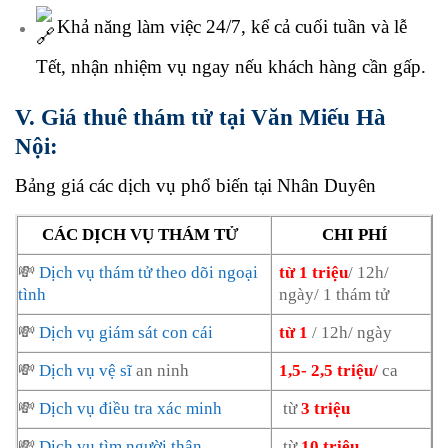
Khả năng làm việc 24/7, kể cả cuối tuần và lễ
Tết, nhận nhiệm vụ ngay nếu khách hàng cần gấp.
V. Giá thuê thám tử tại Văn Miếu Hà
Nội:
Bảng giá các dịch vụ phổ biến tại Nhân Duyên
CÁC DỊCH VỤ THÁM TỬ
CHI PHÍ
💸
Dịch vụ thám tử theo dõi ngoại
từ 1 triệu
/ 12h/
tình
ngày/ 1 thám tử
💸
Dịch vụ giám sát con cái
từ 1
/ 12h/ ngày
💸
Dịch vụ vệ sĩ
an ninh
1,5- 2,5 triệu/
ca
💸
Dịch vụ điều tra xác minh
từ
3 triệu
💸
Dịch vụ tìm người thân
từ
10 triệu