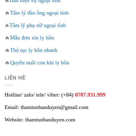
Dấu hiệu vợ ngoại tình
🔥
🔥
Tâm lý đàn ông ngoại tình
Tâm lý phụ nữ ngoại tình
🔥
🔥
Mẫu đơn xin ly hôn
🔥
Thủ tục ly hôn nhanh
🔥
Quyền nuôi con khi ly hôn
LIÊN HỆ
Hotline/ zalo/ tele/ viber: (+84)
0787.931.999
Email: thamtunhanduyen@gmail.com
Website: thamtunhanduyen.com