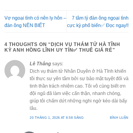
Vợ ngoại tình có nên ly hôn –
7 tâm lý đàn ông ngoại tình
đàn ông NÊN BIẾT
cực kỳ phổ biến✅ Đọc ngay!!
4 THOUGHTS ON “
DỊCH VỤ THÁM TỬ HÀ TĨNH
KỲ ANH HỒNG LĨNH UY TÍN✅ THUÊ GIÁ RẺ
”
Lê Thắng
says:
Dịch vụ thám tử Nhân Duyên ở Hà Tĩnh khiến
tôi thực sự yên tâm bởi sự bảo mật tuyệt đối và
tinh thần trách nhiệm cao. Tôi vô cùng biết ơn
đội ngũ đã làm việc cẩn thận, nhanh chóng,
giúp tôi chấm dứt những nghi ngờ kéo dài bấy
lâu.
20 THÁNG 1, 2026 AT 8:58 SÁNG
BÌNH LUẬN