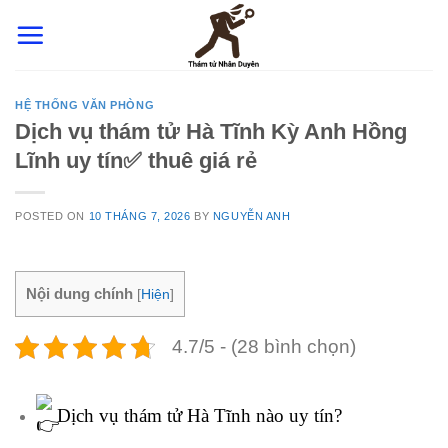
Skip
to
content
HỆ THỐNG VĂN PHÒNG
Dịch vụ thám tử Hà Tĩnh Kỳ Anh Hồng
Lĩnh uy tín✅ thuê giá rẻ
POSTED ON
10 THÁNG 7, 2026
BY
NGUYỄN ANH
Nội dung chính
[
Hiện
]
4.7/5 - (28 bình chọn)
Dịch vụ thám tử Hà Tĩnh
nào uy tín?