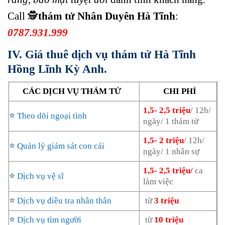
Call 🕵️
thám tử Nhân Duyên Hà Tĩnh
:
0787.931.999
IV. Giá thuê dịch vụ thám tử Hà Tĩnh
Hồng Lĩnh Kỳ Anh.
CÁC DỊCH VỤ THÁM TỬ
CHI PHÍ
1,5- 2,5 triệu
/ 12h/
⭐
Theo dõi ngoại tình
ngày/ 1 thám tử
1,5- 2 triệu
/ 12h/
⭐
Quản lý giám sát con cái
ngày/ 1 nhân sự
1,5- 2,5 triệu/
ca
⭐
Dịch vụ vệ sĩ
làm việc
⭐
Dịch vụ điều tra nhân thân
từ
3 triệu
⭐
Dịch vụ tìm người
từ
10 triệu