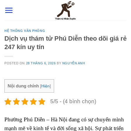
Skip
to
content
HỆ THỐNG VĂN PHÒNG
Dịch vụ thám tử Phú Diễn theo dõi giá rẻ
247 kín uy tín
POSTED ON
28 THÁNG 6, 2026
BY
NGUYỄN ANH
Nội dung chính
[
Hiện
]
5/5 - (4 bình chọn)
Phường Phú Diễn – Hà Nội đang có sự chuyển mình
mạnh mẽ về kinh tế và đời sống xã hội. Sự phát triển