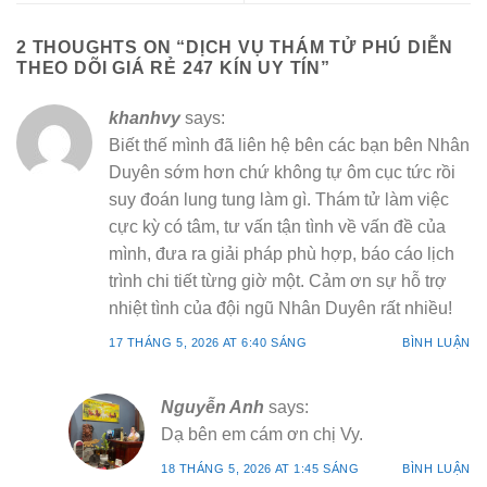
2 THOUGHTS ON “
DỊCH VỤ THÁM TỬ PHÚ DIỄN
THEO DÕI GIÁ RẺ 247 KÍN UY TÍN
”
khanhvy
says:
Biết thế mình đã liên hệ bên các bạn bên Nhân
Duyên sớm hơn chứ không tự ôm cục tức rồi
suy đoán lung tung làm gì. Thám tử làm việc
cực kỳ có tâm, tư vấn tận tình về vấn đề của
mình, đưa ra giải pháp phù hợp, báo cáo lịch
trình chi tiết từng giờ một. Cảm ơn sự hỗ trợ
nhiệt tình của đội ngũ Nhân Duyên rất nhiều!
17 THÁNG 5, 2026 AT 6:40 SÁNG
BÌNH LUẬN
Nguyễn Anh
says:
Dạ bên em cám ơn chị Vy.
18 THÁNG 5, 2026 AT 1:45 SÁNG
BÌNH LUẬN